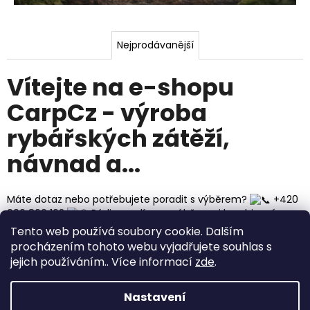
k
ý
Nejprodávanější
c
h
Vítejte na e-shopu
z
CarpCz - výroba
á
rybářských zátěží,
t
návnad a...
ě
Máte dotaz nebo potřebujete poradit s výběrem?
+420
ž
606 866 162
Rádi poradíme s výběrem i kombinací
í
produktů
Tento web používá soubory cookie. Dalším
procházením tohoto webu vyjadřujete souhlas s
Z
,
jejich používáním.. Více informací
zde
.
á
n
p
Nastavení
a