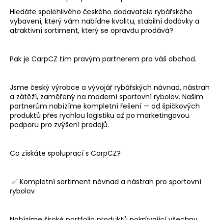
a
Hledáte spolehlivého českého dodavatele rybářského
vybavení, který vám nabídne kvalitu, stabilní dodávky a
j
atraktivní sortiment, který se opravdu prodává?
í
t
Pak je CarpCZ tím pravým partnerem pro váš obchod.
?
Jsme český výrobce a vývojář rybářských návnad, nástrah
a zátěží, zaměřený na moderní sportovní rybolov. Našim
partnerům nabízíme kompletní řešení — od špičkových
HLEDAT
produktů přes rychlou logistiku až po marketingovou
podporu pro zvýšení prodejů.
Co získáte spoluprací s CarpCZ?
D
o
p
✅ Kompletní sortiment návnad a nástrah pro sportovní
o
rybolov
r
u
Nabízíme široké portfolio produktů pokrývající všechny