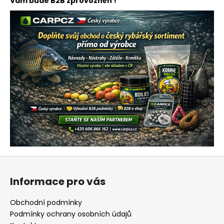
Vám bude B2B zprovozněn !
Z
á
Informace pro vás
p
a
Obchodní podmínky
t
Podmínky ochrany osobních údajů