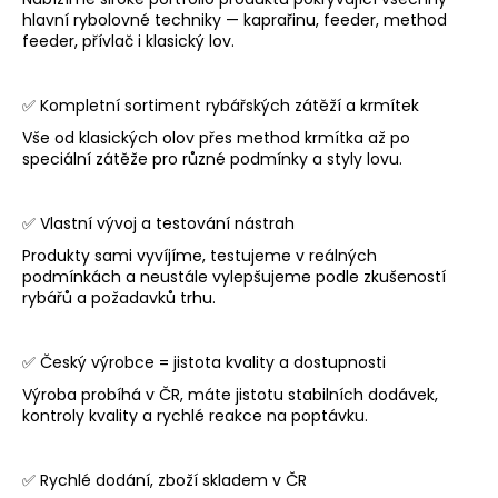
č
hlavní rybolovné techniky — kaprařinu, feeder, method
u
feeder, přívlač i klasický lov.
j
e
m
✅ Kompletní sortiment rybářských zátěží a krmítek
e
Vše od klasických olov přes method krmítka až po
speciální zátěže pro různé podmínky a styly lovu.
SLZA
NA
✅ Vlastní vývoj a testování nástrah
HADIČCE
3MM
Produkty sami vyvíjíme, testujeme v reálných
33
podmínkách a neustále vylepšujeme podle zkušeností
Kč
rybářů a požadavků trhu.
✅ Český výrobce = jistota kvality a dostupnosti
Výroba probíhá v ČR, máte jistotu stabilních dodávek,
kontroly kvality a rychlé reakce na poptávku.
✅ Rychlé dodání, zboží skladem v ČR