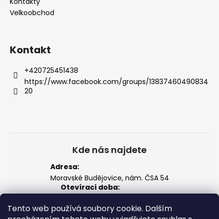
í
Kontakty
Velkoobchod
Kontakt
+420725451438
https://www.facebook.com/groups/13837460490834
20
Kde nás najdete
Adresa:
Moravské Budějovice, nám. ČSA 54
Otevírací doba:
Po–Pá: 14:00 – 18:00
So: 8:00 – 12:00
Tento web používá soubory cookie. Dalším
Zobrazit na mapě