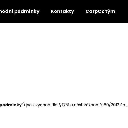
hodní podmínky
Kontakty
CarpCZ tým
Co potřebujete najít?
HLEDAT
Doporučujeme
 podmínky
“) jsou vydané dle § 1751 a násl. zákona č. 89/2012 Sb.