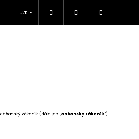
Hledat
Přihlášení
Nákupní
Velkoobchod
CZK
košík
, občanský zákoník (dále jen „
občanský zákoník
“)