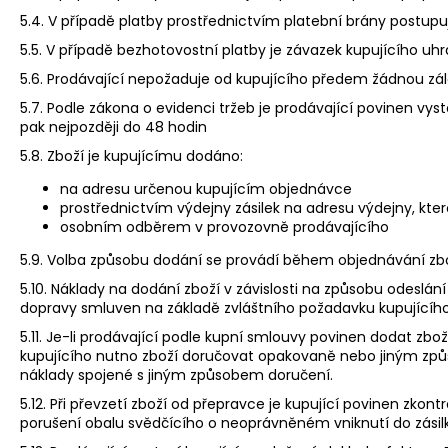
5.4. V případě platby prostřednictvím platební brány postupu
5.5. V případě bezhotovostní platby je závazek kupujícího uh
5.6. Prodávající nepožaduje od kupujícího předem žádnou zá
5.7. Podle zákona o evidenci tržeb je prodávající povinen vy
pak nejpozději do 48 hodin
5.8. Zboží je kupujícímu dodáno:
na adresu určenou kupujícím objednávce
prostřednictvím výdejny zásilek na adresu výdejny, ktero
osobním odběrem v provozovně prodávajícího
5.9. Volba způsobu dodání se provádí během objednávání zbo
5.10. Náklady na dodání zboží v závislosti na způsobu odeslán
dopravy smluven na základě zvláštního požadavku kupujícího
5.11. Je-li prodávající podle kupní smlouvy povinen dodat zbo
kupujícího nutno zboží doručovat opakovaně nebo jiným způ
náklady spojené s jiným způsobem doručení.
5.12. Při převzetí zboží od přepravce je kupující povinen zko
porušení obalu svědčícího o neoprávněném vniknutí do zásilky