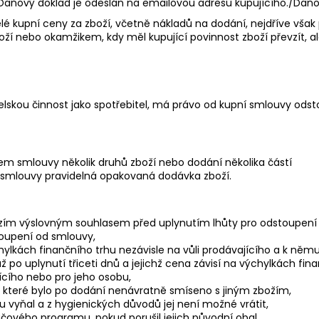
u. Daňový doklad je odeslán na emailovou adresu kupujícího./Daň
elé kupní ceny za zboží, včetně nákladů na dodání, nejdříve vša
oží nebo okamžikem, kdy měl kupující povinnost zboží převzít, al
telskou činnost jako spotřebitel, má právo od kupní smlouvy odst
tem smlouvy několik druhů zboží nebo dodání několika částí
m smlouvy pravidelná opakovaná dodávka zboží.
chozím výslovným souhlasem před uplynutím lhůty pro odstoupení
oupení od smlouvy,
chylkách finančního trhu nezávisle na vůli prodávajícího a k n
po uplynutí třiceti dnů a jejichž cena závisí na výchylkách fina
ícího nebo pro jeho osobu,
í, které bylo po dodání nenávratně smíseno s jiným zbožím,
u vyňal a z hygienických důvodů jej není možné vrátit,
vého programu, pokud porušil jejich původní obal,