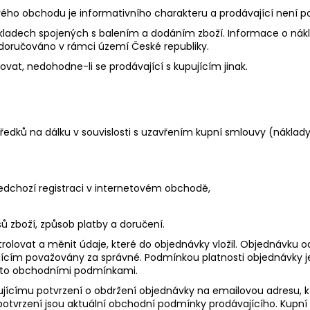
vého obchodu je informativního charakteru a prodávající není p
ákladech spojených s balením a dodáním zboží. Informace o ná
 doručováno v rámci území České republiky.
vat, nedohodne-li se prodávající s kupujícím jinak.
tředků na dálku v souvislosti s uzavřením kupní smlouvy (náklady
ředchozí registraci v internetovém obchodě,
sů zboží, způsob platby a doručení.
lovat a měnit údaje, které do objednávky vložil. Objednávku ode
ajícím považovány za správné. Podmínkou platnosti objednávky 
ěmito obchodními podmínkami.
jícímu potvrzení o obdržení objednávky na emailovou adresu, kte
otvrzení jsou aktuální obchodní podmínky prodávajícího. Kupní 