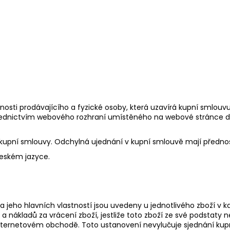
sti prodávajícího a fyzické osoby, která uzavírá kupní smlouvu 
řednictvím webového rozhraní umístěného na webové stránce d
 kupní smlouvy. Odchylná ujednání v kupní smlouvě mají před
českém jazyce.
 a jeho hlavních vlastností jsou uvedeny u jednotlivého zboží 
 a nákladů za vrácení zboží, jestliže toto zboží ze své podstat
v internetovém obchodě. Toto ustanovení nevylučuje sjednání ku