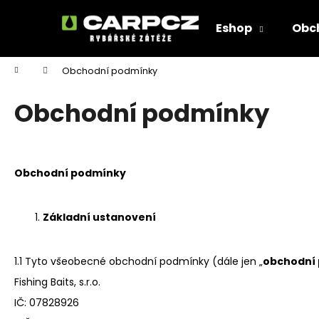
K
Přejít
na
o
Eshop
Obc
obsah
Zpět
Zpět
š
do
do
í
Domů
Obchodní podmínky
k
obchodu
obchodu
Obchodní podmínky
Obchodní podmínky
Základní ustanovení
1.1 Tyto všeobecné obchodní podmínky (dále jen „
obchodní
Fishing Baits, s.r.o.
IČ: 07828926