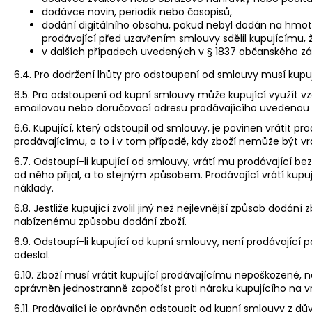
dodávce novin, periodik nebo časopisů,
dodání digitálního obsahu, pokud nebyl dodán na hmot
prodávající před uzavřením smlouvy sdělil kupujícímu
v dalších případech uvedených v § 1837 občanského zá
6.4. Pro dodržení lhůty pro odstoupení od smlouvy musí kupu
6.5. Pro odstoupení od kupní smlouvy může kupující využít 
emailovou nebo doručovací adresu prodávajícího uvedenou v
6.6. Kupující, který odstoupil od smlouvy, je povinen vrátit
prodávajícímu, a to i v tom případě, kdy zboží nemůže být 
6.7. Odstoupí-li kupující od smlouvy, vrátí mu prodávající 
od něho přijal, a to stejným způsobem. Prodávající vrátí kup
náklady.
6.8. Jestliže kupující zvolil jiný než nejlevnější způsob dodán
nabízenému způsobu dodání zboží.
6.9. Odstoupí-li kupující od kupní smlouvy, není prodávající 
odeslal.
6.10. Zboží musí vrátit kupující prodávajícímu nepoškozené, 
oprávněn jednostranně započíst proti nároku kupujícího na v
6.11. Prodávající je oprávněn odstoupit od kupní smlouvy z 