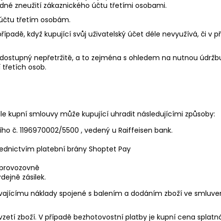
dné zneužití zákaznického účtu třetími osobami.
 účtu třetím osobám.
případě, když kupující svůj uživatelský účet déle nevyužívá, či v 
ýt dostupný nepřetržitě, a to zejména s ohledem na nutnou údr
třetích osob.
dle kupní smlouvy může kupující uhradit následujícími způsoby:
o č. 1196970002/5500 , vedený u Raiffeisen bank.
ednictvím platební brány Shoptet Pay
 provozovně
dejně zásilek.
ávajícímu náklady spojené s balením a dodáním zboží ve smluvené
řevzetí zboží. V případě bezhotovostní platby je kupní cena splat