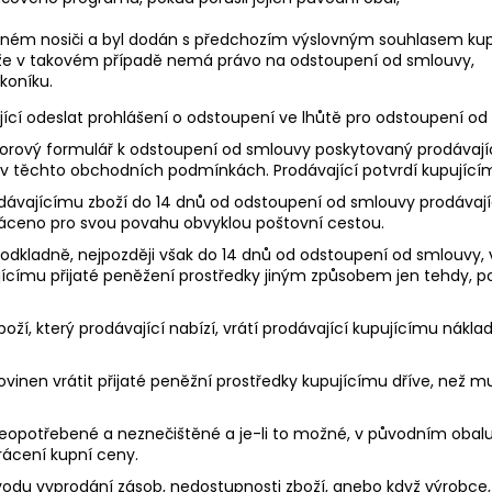
ném nosiči a byl dodán s předchozím výslovným souhlasem kupu
, že v takovém případě nemá právo na odstoupení od smlouvy,
koníku.
jící odeslat prohlášení o odstoupení ve lhůtě pro odstoupení od
vzorový formulář k odstoupení od smlouvy poskytovaný prodávají
 těchto obchodních podmínkách. Prodávající potvrdí kupujícímu
 prodávajícímu zboží do 14 dnů od odstoupení od smlouvy prodáva
vráceno pro svou povahu obvyklou poštovní cestou.
bezodkladně, nejpozději však do 14 dnů od odstoupení od smlouvy
ujícímu přijaté peněžení prostředky jiným způsobem jen tehdy, p
í zboží, který prodávající nabízí, vrátí prodávající kupujícímu nák
povinen vrátit přijaté peněžní prostředky kupujícímu dříve, než 
neopotřebené a neznečištěné a je-li to možné, v původním obalu.
rácení kupní ceny.
důvodu vyprodání zásob, nedostupnosti zboží, anebo když výrobc