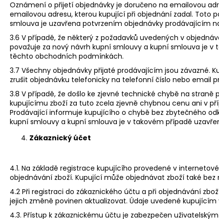
Oznámení o přijetí objednávky je doručeno na emailovou adr
emailovou adresu, kterou kupující při objednání zadal. Toto 
smlouva je uzavřena potvrzením objednávky prodávajícím n
3.6 V případě, že některý z požadavků uvedených v objedná
považuje za nový návrh kupní smlouvy a kupní smlouva je v 
těchto obchodních podmínkách.
3.7 Všechny objednávky přijaté prodávajícím jsou závazné. K
zrušit objednávku telefonicky na telefonní číslo nebo emai
3.8 V případě, že došlo ke zjevné technické chybě na straně
kupujícímu zboží za tuto zcela zjevně chybnou cenu ani v p
Prodávající informuje kupujícího o chybě bez zbytečného o
kupní smlouvy a kupní smlouva je v takovém případě uzavřen
Zákaznický účet
4.1. Na základě registrace kupujícího provedené v internet
objednávání zboží. Kupující může objednávat zboží také bez 
4.2 Při registraci do zákaznického účtu a při objednávání zbo
jejich změně povinen aktualizovat. Údaje uvedené kupujícím
4.3. Přístup k zákaznickému účtu je zabezpečen uživatelský