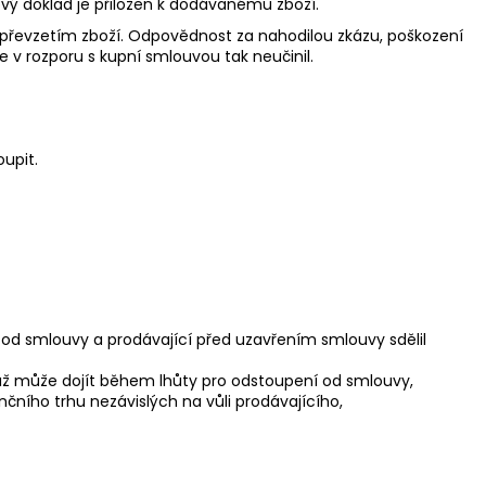
ový doklad je přiložen k dodávanému zboží.
k převzetím zboží. Odpovědnost za nahodilou zkázu, poškození
e v rozporu s kupní smlouvou tak neučinil.
oupit.
 od smlouvy a prodávající před uzavřením smlouvy sdělil
ěmuž může dojít během lhůty pro odstoupení od smlouvy,
nčního trhu nezávislých na vůli prodávajícího,