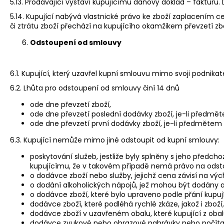
5.13. Prodávající vystaví kupujícímu daňový doklad – faktur
5.14. Kupující nabývá vlastnické právo ke zboží zaplacením c
či ztrátu zboží přechází na kupujícího okamžikem převzetí zb
Odstoupení od smlouvy
6.1. Kupující, který uzavřel kupní smlouvu mimo svoji podnika
6.2. Lhůta pro odstoupení od smlouvy činí 14 dnů
ode dne převzetí zboží,
ode dne převzetí poslední dodávky zboží, je-li předmě
ode dne převzetí první dodávky zboží, je-li předměte
6.3. Kupující nemůže mimo jiné odstoupit od kupní smlouvy:
poskytování služeb, jestliže byly splněny s jeho před
kupujícímu, že v takovém případě nemá právo na odst
o dodávce zboží nebo služby, jejichž cena závisí na vý
o dodání alkoholických nápojů, jež mohou být dodány až 
o dodávce zboží, které bylo upraveno podle přání kupuj
dodávce zboží, které podléhá rychlé zkáze, jakož i zbož
dodávce zboží v uzavřeném obalu, které kupující z obal
dodávce zvukové nebo obrazové nahrávky nebo počítačo