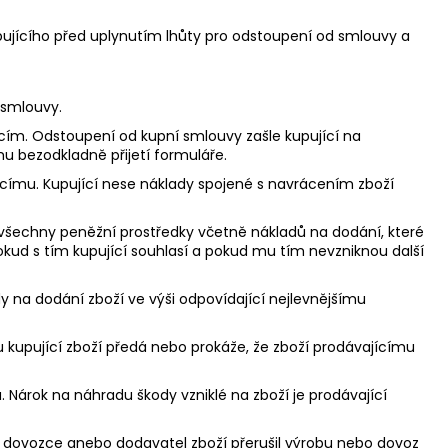
jícího před uplynutím lhůty pro odstoupení od smlouvy a
 smlouvy.
cím. Odstoupení od kupní smlouvy zašle kupující na
 bezodkladně přijetí formuláře.
jícímu. Kupující nese náklady spojené s navrácením zboží
, všechny peněžní prostředky včetně nákladů na dodání, které
okud s tím kupující souhlasí a pokud mu tím nevzniknou další
lady na dodání zboží ve výši odpovídající nejlevnějšímu
mu kupující zboží předá nebo prokáže, že zboží prodávajícímu
 Nárok na náhradu škody vzniklé na zboží je prodávající
e, dovozce anebo dodavatel zboží přerušil výrobu nebo dovoz