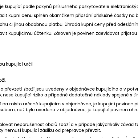
je kupující podle pokynů příslušného poskytovatele elektronický
radit kupní cenu splněn okamžikem připsání příslušné částky na 
lohu či jinou obdobnou platbu. Úhrada kupní ceny před odeslání
stavit kupujícímu účtenku. Zároveň je povinen zaevidovat přijat
u kupující určil,
ží.
í a převzetí zboží jsou uvedeny v objednávce kupujícího a v pot
, nese kupující riziko a případné dodatečné náklady spojené s 
ží na místo určené kupujícím v objednávce, je kupující povinen př
sobem, než bylo uvedeno v objednávce, je kupující povinen uhr
ntrolovat neporušenost obalů zboží a v případě jakýchkoliv závad
 nemusí kupující zásilku od přepravce převzít.