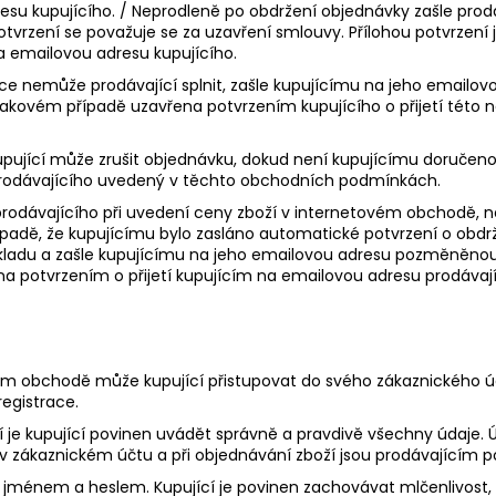
esu kupujícího. / Neprodleně po obdržení objednávky zašle prod
potvrzení se považuje se za uzavření smlouvy. Přílohou potvrzen
a emailovou adresu kupujícího.
vce nemůže prodávající splnit, zašle kupujícímu na jeho emai
takovém případě uzavřena potvrzením kupujícího o přijetí této
upující může zrušit objednávku, dokud není kupujícímu doručeno
l prodávajícího uvedený v těchto obchodních podmínkách.
 prodávajícího při uvedení ceny zboží v internetovém obchodě, 
řípadě, že kupujícímu bylo zasláno automatické potvrzení o ob
dkladu a zašle kupujícímu na jeho emailovou adresu pozměněno
a potvrzením o přijetí kupujícím na emailovou adresu prodávají
ovém obchodě může kupující přistupovat do svého zákaznického 
registrace.
ží je kupující povinen uvádět správně a pravdivě všechny údaje. Ú
 v zákaznickém účtu a při objednávání zboží jsou prodávajícím 
m jménem a heslem. Kupující je povinen zachovávat mlčenlivost,