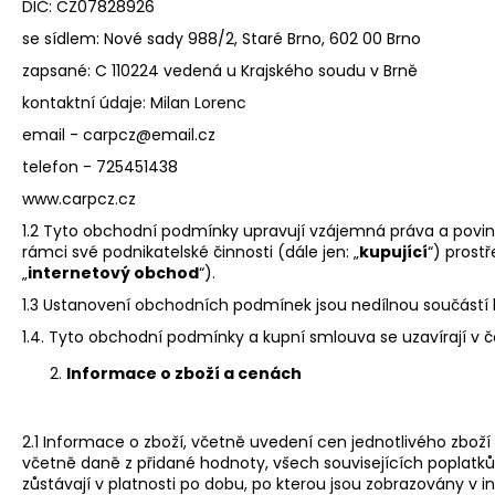
DIČ: CZ07828926
se sídlem: Nové sady 988/2, Staré Brno, 602 00 Brno
zapsané: C 110224 vedená u Krajského soudu v Brně
kontaktní údaje: Milan Lorenc
email -
carpcz@email.cz
telefon - 725451438
www.carpcz.cz
1.2 Tyto obchodní podmínky upravují vzájemná práva a povinno
rámci své podnikatelské činnosti (dále jen: „
kupující
“) prost
„
internetový obchod
“).
1.3 Ustanovení obchodních podmínek jsou nedílnou součástí
1.4. Tyto obchodní podmínky a kupní smlouva se uzavírají v 
Informace o zboží a cenách
2.1 Informace o zboží, včetně uvedení cen jednotlivého zboží
včetně daně z přidané hodnoty, všech souvisejících poplatků
zůstávají v platnosti po dobu, po kterou jsou zobrazovány 