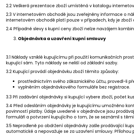
2.2 Veškerá prezentace zboží umístěná v katalogu interneto
2.3 V internetovém obchodě jsou zveřejněny informace o n
internetovém obchodě platí pouze v případech, kdy je zboží
2.4 Případné slevy s kupní ceny zboží nelze navzájem kombino
Objednávka a uzavření kupní smlouvy
3.1 Náklady vzniklé kupujícímu při použití komunikačních pros
kupující sám. Tyto náklady se neliší od základní sazby.
3.2 Kupující provádí objednávku zboží těmito způsoby:
prostřednictvím svého zákaznického účtu, provedl-li p
vyplněním objednávkového formuláře bez registrace.
3.3 Při zadávání objednávky si kupující vybere zboží, počet ku
3.4 Před odesláním objednávky je kupujícímu umožněno kontro
povinností platby. Údaje uvedené v objednávce jsou prodáv
formuláři a potvrzení kupujícího o tom, že se seznámil s t
3.5 Neprodleně po obdržení objednávky zašle prodávající kupu
automatické a nepovažuje se za uzavření smlouvy. Přílohou p