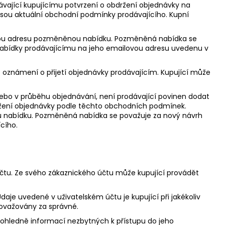
ávající kupujícímu potvrzení o obdržení objednávky na
í jsou aktuální obchodní podmínky prodávajícího. Kupní
lovou adresu pozměněnou nabídku. Pozměněná nabídka se
 nabídky prodávajícímu na jeho emailovou adresu uvedenu v
 oznámení o přijetí objednávky prodávajícím. Kupující může
nebo v průběhu objednávání, není prodávající povinen dodat
držení objednávky podle těchto obchodních podmínek.
u nabídku. Pozměněná nabídka se považuje za nový návrh
cího.
účtu. Ze svého zákaznického účtu může kupující provádět
daje uvedené v uživatelském účtu je kupující při jakékoliv
považovány za správné.
 ohledně informací nezbytných k přístupu do jeho