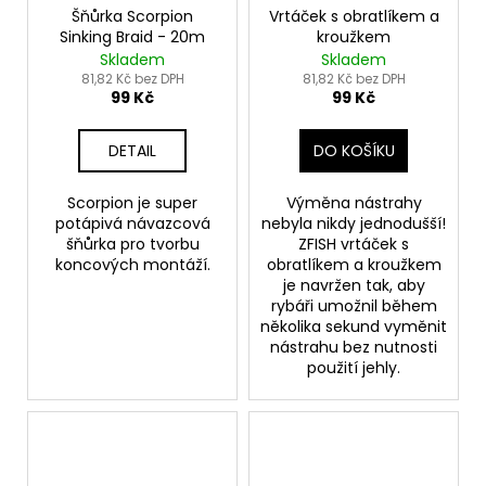
Šňůrka Scorpion
Vrtáček s obratlíkem a
Sinking Braid - 20m
kroužkem
Skladem
Skladem
81,82 Kč bez DPH
81,82 Kč bez DPH
99 Kč
99 Kč
DETAIL
DO KOŠÍKU
Scorpion je super
Výměna nástrahy
potápivá návazcová
nebyla nikdy jednodušší!
šňůrka pro tvorbu
ZFISH vrtáček s
koncových montáží.
obratlíkem a kroužkem
je navržen tak, aby
rybáři umožnil během
několika sekund vyměnit
nástrahu bez nutnosti
použití jehly.