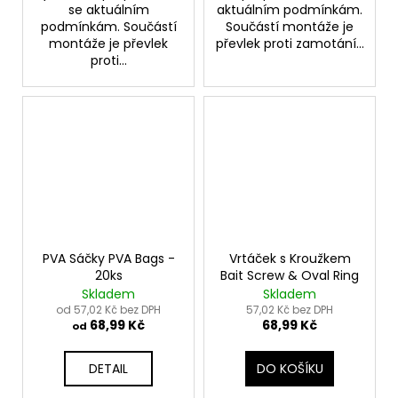
se aktuálním
aktuálním podmínkám.
podmínkám. Součástí
Součástí montáže je
montáže je převlek
převlek proti zamotání...
proti...
PVA Sáčky PVA Bags -
Vrtáček s Kroužkem
20ks
Bait Screw & Oval Ring
Skladem
Skladem
od 57,02 Kč bez DPH
57,02 Kč bez DPH
68,99 Kč
68,99 Kč
od
DETAIL
DO KOŠÍKU