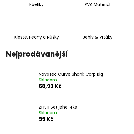
č
Kbelíky
PVA Materiál
u
j
e
m
e
Kleště, Peany a Nůžky
Jehly & Vrtáky
HORIZONT
Nejprodávanější
22
Kč
Návazec Curve Shank Carp Rig
Skladem
68,99 Kč
ZFISH Set jehel 4ks
Skladem
99 Kč