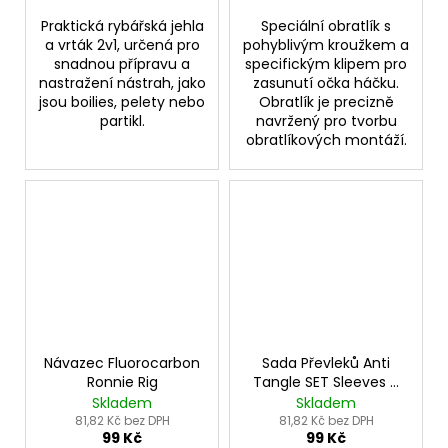
Praktická rybářská jehla
Speciální obratlík s
a vrták 2v1, určená pro
pohyblivým kroužkem a
snadnou přípravu a
specifickým klipem pro
nastražení nástrah, jako
zasunutí očka háčku.
jsou boilies, pelety nebo
Obratlík je precizně
partikl.
navržený pro tvorbu
obratlíkových montáží.
Návazec Fluorocarbon
Sada Převleků Anti
Ronnie Rig
Tangle SET Sleeves +
QC
Skladem
Skladem
81,82 Kč bez DPH
81,82 Kč bez DPH
99 Kč
99 Kč