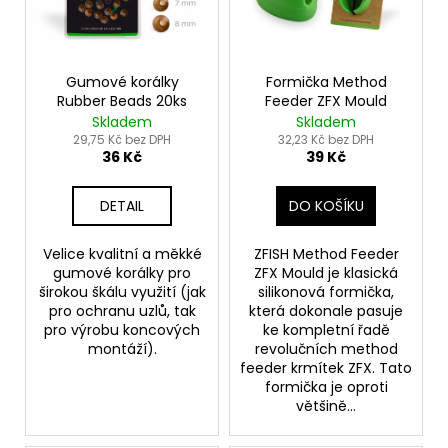
Gumové korálky
Formička Method
Rubber Beads 20ks
Feeder ZFX Mould
Skladem
Skladem
29,75 Kč bez DPH
32,23 Kč bez DPH
36 Kč
39 Kč
DETAIL
DO KOŠÍKU
Velice kvalitní a měkké
ZFISH Method Feeder
gumové korálky pro
ZFX Mould je klasická
širokou škálu využití (jak
silikonová formička,
pro ochranu uzlů, tak
která dokonale pasuje
pro výrobu koncových
ke kompletní řadě
montáží).
revolučních method
feeder krmítek ZFX. Tato
formička je oproti
většině...