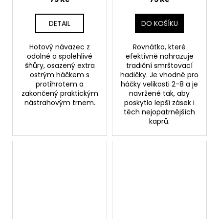
DETAIL
DO KOŠÍKU
Hotový návazec z
Rovnátko, které
odolné a spolehlivé
efektivně nahrazuje
šňůry, osazený extra
tradiční smrštovací
ostrým háčkem s
hadičky. Je vhodné pro
protihrotem a
háčky velikosti 2-8 a je
zakončený praktickým
navržené tak, aby
nástrahovým trnem.
poskytlo lepší zásek i
těch nejopatrnějších
kaprů.