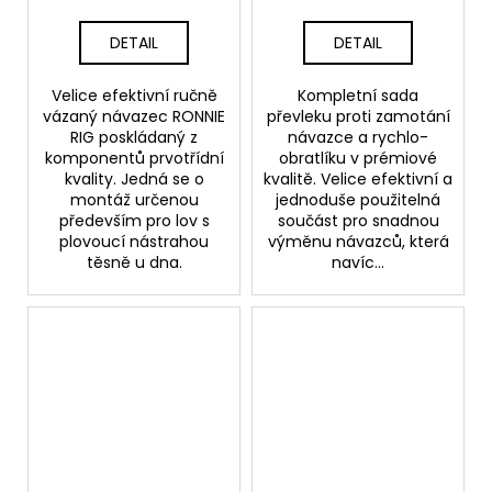
DETAIL
DETAIL
Velice efektivní ručně
Kompletní sada
vázaný návazec RONNIE
převleku proti zamotání
RIG poskládaný z
návazce a rychlo-
komponentů prvotřídní
obratlíku v prémiové
kvality. Jedná se o
kvalitě. Velice efektivní a
montáž určenou
jednoduše použitelná
především pro lov s
součást pro snadnou
plovoucí nástrahou
výměnu návazců, která
těsně u dna.
navíc...