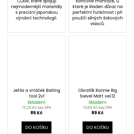
CLAW, které spojují
koncové montáže, u
nejmodernější materiály
které je kladen důraz na
s precizní japonskou
perfektní funkčnost i při
výrobní technologií.
použití silných šokových
vlasců.
Jehla a vrtáček Baiting
Obratlík Ronnie Rig
tool 2v1
Swivel Matt vel.12
Skladem
Skladem
70,25 Kč bez DPH
73,55 Kč bez DPH
85 Kč
89 Kč
DO KOŠÍKU
DO KOŠÍKU