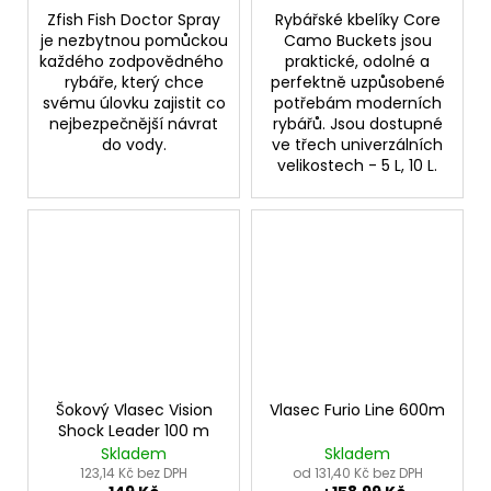
Zfish Fish Doctor Spray
Rybářské kbelíky Core
je nezbytnou pomůckou
Camo Buckets jsou
každého zodpovědného
praktické, odolné a
rybáře, který chce
perfektně uzpůsobené
svému úlovku zajistit co
potřebám moderních
nejbezpečnější návrat
rybářů. Jsou dostupné
do vody.
ve třech univerzálních
velikostech - 5 L, 10 L.
Šokový Vlasec Vision
Vlasec Furio Line 600m
Shock Leader 100 m
Skladem
Skladem
123,14 Kč bez DPH
od 131,40 Kč bez DPH