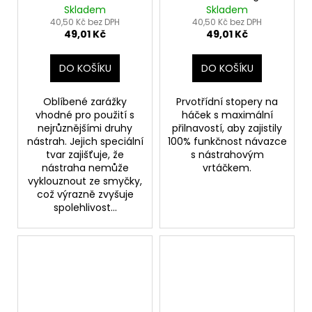
Skladem
Skladem
40,50 Kč bez DPH
40,50 Kč bez DPH
49,01 Kč
49,01 Kč
DO KOŠÍKU
DO KOŠÍKU
Oblíbené zarážky
Prvotřídní stopery na
vhodné pro použití s
háček s maximální
nejrůznějšími druhy
přilnavostí, aby zajistily
nástrah. Jejich speciální
100% funkčnost návazce
tvar zajišťuje, že
s nástrahovým
nástraha nemůže
vrtáčkem.
vyklouznout ze smyčky,
což výrazně zvyšuje
spolehlivost...