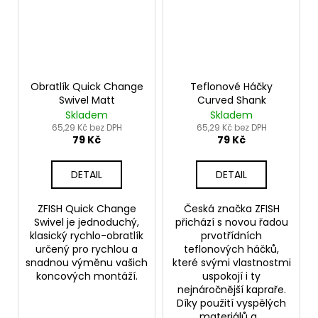
Obratlík Quick Change
Teflonové Háčky
Swivel Matt
Curved Shank
Skladem
Skladem
65,29 Kč bez DPH
65,29 Kč bez DPH
79 Kč
79 Kč
DETAIL
DETAIL
ZFISH Quick Change
Česká značka ZFISH
Swivel je jednoduchý,
přichází s novou řadou
klasický rychlo-obratlík
prvotřídních
určený pro rychlou a
teflonových háčků,
snadnou výměnu vašich
které svými vlastnostmi
koncových montáží.
uspokojí i ty
nejnáročnější kapraře.
Díky použití vyspělých
materiálů a...