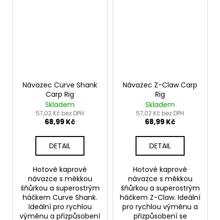
Návazec Curve Shank
Návazec Z-Claw Carp
Carp Rig
Rig
Skladem
Skladem
57,02 Kč bez DPH
57,02 Kč bez DPH
68,99 Kč
68,99 Kč
DETAIL
DETAIL
Hotové kaprové
Hotové kaprové
návazce s měkkou
návazce s měkkou
šňůrkou a superostrým
šňůrkou a superostrým
háčkem Curve Shank.
háčkem Z-Claw. Ideální
Ideální pro rychlou
pro rychlou výměnu a
výměnu a přizpůsobení
přizpůsobení se