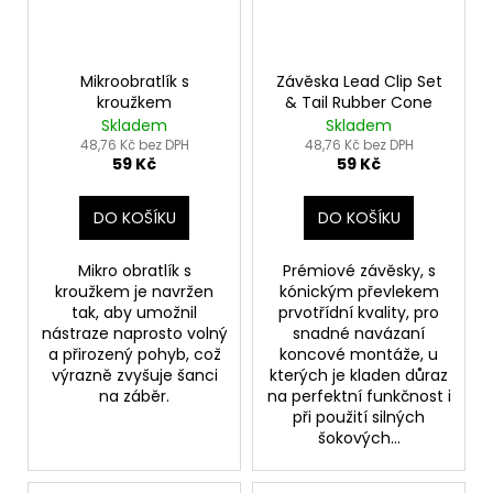
Mikroobratlík s
Závěska Lead Clip Set
kroužkem
& Tail Rubber Cone
Skladem
Skladem
48,76 Kč bez DPH
48,76 Kč bez DPH
59 Kč
59 Kč
DO KOŠÍKU
DO KOŠÍKU
Mikro obratlík s
Prémiové závěsky, s
kroužkem je navržen
kónickým převlekem
tak, aby umožnil
prvotřídní kvality, pro
nástraze naprosto volný
snadné navázaní
a přirozený pohyb, což
koncové montáže, u
výrazně zvyšuje šanci
kterých je kladen důraz
na záběr.
na perfektní funkčnost i
při použití silných
šokových...