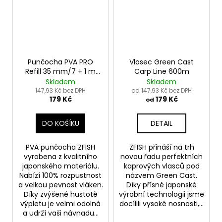
Punčocha PVA PRO
Vlasec Green Cast
Refill 35 mm/7 + 1 m
Carp Line 600m
Zdarma!
Skladem
Skladem
147,93 Kč bez DPH
od 147,93 Kč bez DPH
179 Kč
179 Kč
od
DO KOŠÍKU
DETAIL
PVA punčocha ZFISH
ZFISH přináší na trh
vyrobena z kvalitního
novou řadu perfektních
japonského materiálu.
kaprových vlasců pod
Nabízí 100% rozpustnost
názvem Green Cast.
a velkou pevnost vláken.
Díky přísné japonské
Díky zvýšené hustotě
výrobní technologii jsme
výpletu je velmi odolná
docílili vysoké nosnosti,...
a udrží vaši návnadu...