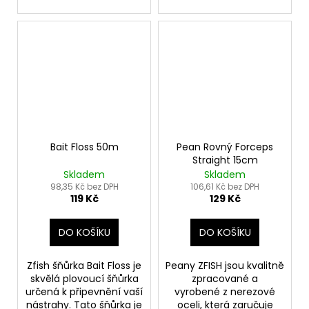
Bait Floss 50m
Pean Rovný Forceps
Straight 15cm
Skladem
Skladem
98,35 Kč bez DPH
106,61 Kč bez DPH
119 Kč
129 Kč
DO KOŠÍKU
DO KOŠÍKU
Zfish šňůrka Bait Floss je
Peany ZFISH jsou kvalitně
skvělá plovoucí šňůrka
zpracované a
určená k připevnění vaší
vyrobené z nerezové
nástrahy. Tato šňůrka je
oceli, která zaručuje