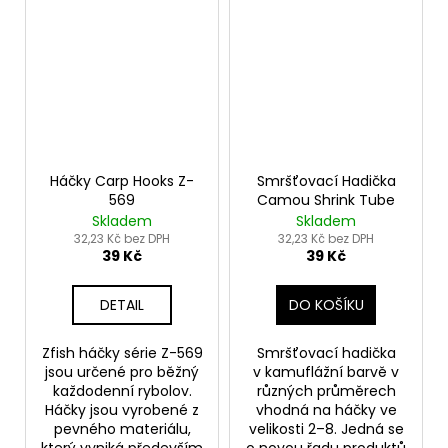
Háčky Carp Hooks Z-
Smršťovací Hadička
569
Camou Shrink Tube
Skladem
Skladem
32,23 Kč bez DPH
32,23 Kč bez DPH
39 Kč
39 Kč
DETAIL
DO KOŠÍKU
Zfish háčky série Z-569
Smršťovací hadička
jsou určené pro běžný
v kamuflážní barvě v
každodenní rybolov.
různých průměrech
Háčky jsou vyrobené z
vhodná na háčky ve
pevného materiálu,
velikosti 2–8. Jedná se