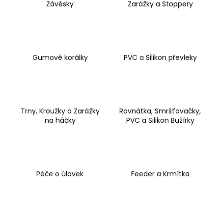
Závěsky
Zarážky a Stoppery
a
j
í
t
Gumové korálky
PVC a Silikon převleky
?
Trny, Kroužky a Zarážky
Rovnátka, Smršťovačky,
HLEDAT
na háčky
PVC a Silikon Bužírky
D
o
Péče o úlovek
Feeder a Krmítka
p
o
r
u