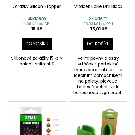
ů
o
Zarážky Silicon Stopper
Vrtáček Boilie Drill Black
d
Skladem
Skladem
u
14,88 Kč bez DPH
28,93 Kč bez DPH
18 Kč
35,01 Kč
k
t
DO KOŠÍKU
DO KOŠÍKU
ů
Silikonové zarážky 15 ks v
Velmi pevný a ostrý
balení. Velikost S
vrtáček s perfektně
tvarovanou rukojetí. Je
ideálním pomocníkem
na pelety, plovoucí
boilies či velmi tvrdé
boilies nebo tygří ořech.