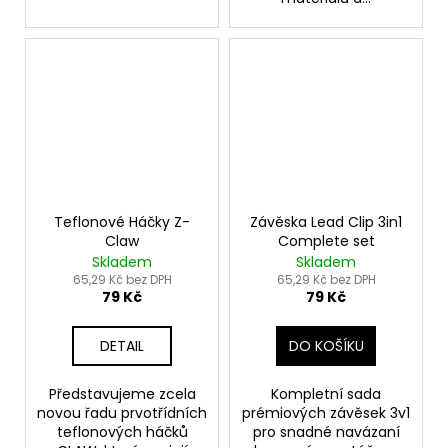
Teflonové Háčky Z-
Závěska Lead Clip 3in1
Claw
Complete set
Skladem
Skladem
65,29 Kč bez DPH
65,29 Kč bez DPH
79 Kč
79 Kč
DETAIL
DO KOŠÍKU
Představujeme zcela
Kompletní sada
novou řadu prvotřídních
prémiových závěsek 3v1
teflonových háčků
pro snadné navázaní