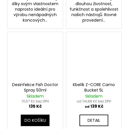
díky svým vlastnostem
dlouhou životnost,
naprosto ideální pro
funkčnost a spolehlivost
výrobu nenápadných
našich nástrojů. Rovné
koncových...
provedení...
Desinfekce Fish Doctor
Kbelík Z-CORE Camo
Spray 50ml
Bucket 5L
Skladem
Skladem
111,57 Kč bez DPH
od 114,88 Kč bez DPH
135 Kč
139 Kč
od
DO KOŠÍKU
DETAIL