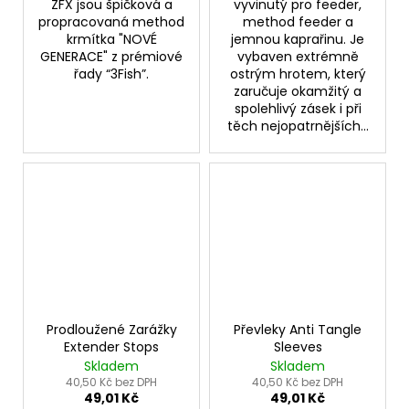
ZFX jsou špičková a
vyvinutý pro feeder,
propracovaná method
method feeder a
krmítka "NOVÉ
jemnou kaprařinu. Je
GENERACE" z prémiové
vybaven extrémně
řady “3Fish”.
ostrým hrotem, který
zaručuje okamžitý a
spolehlivý zásek i při
těch nejopatrnějších...
Prodloužené Zarážky
Převleky Anti Tangle
Extender Stops
Sleeves
Skladem
Skladem
40,50 Kč bez DPH
40,50 Kč bez DPH
49,01 Kč
49,01 Kč