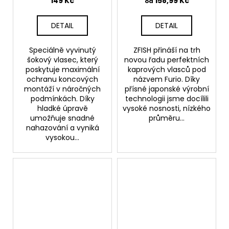
149 Kč
158,99 Kč
od
DETAIL
DETAIL
Speciálně vyvinutý
ZFISH přináší na trh
šokový vlasec, který
novou řadu perfektních
poskytuje maximální
kaprových vlasců pod
ochranu koncových
názvem Furio. Díky
montáží v náročných
přísné japonské výrobní
podmínkách. Díky
technologii jsme docílili
hladké úpravě
vysoké nosnosti, nízkého
umožňuje snadné
průměru...
nahazování a vyniká
vysokou...