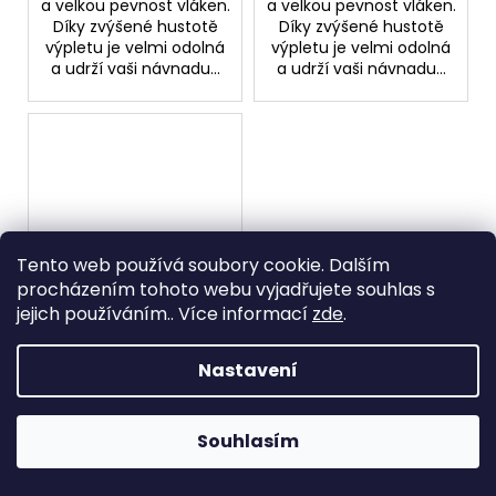
a velkou pevnost vláken.
a velkou pevnost vláken.
Díky zvýšené hustotě
Díky zvýšené hustotě
výpletu je velmi odolná
výpletu je velmi odolná
a udrží vaši návnadu...
a udrží vaši návnadu...
Tento web používá soubory cookie. Dalším
procházením tohoto webu vyjadřujete souhlas s
jejich používáním.. Více informací
zde
.
Filfishing Fluorostar
Fluorocarbon 50m
Skladem
Nastavení
189,26 Kč bez DPH
229 Kč
Souhlasím
DETAIL