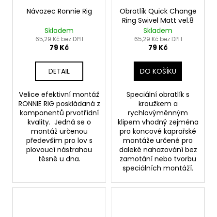
Návazec Ronnie Rig
Obratlík Quick Change
Ring Swivel Matt vel.8
Skladem
Skladem
65,29 Kč bez DPH
65,29 Kč bez DPH
79 Kč
79 Kč
DETAIL
DO KOŠÍKU
Velice efektivní montáž
Speciální obratlík s
RONNIE RIG poskládaná z
kroužkem a
komponentů prvotřídní
rychlovýměnným
kvality. Jedná se o
klipem vhodný zejména
montáž určenou
pro koncové kaprařské
především pro lov s
montáže určené pro
plovoucí nástrahou
daleké nahazování bez
těsně u dna.
zamotání nebo tvorbu
speciálních montáží.