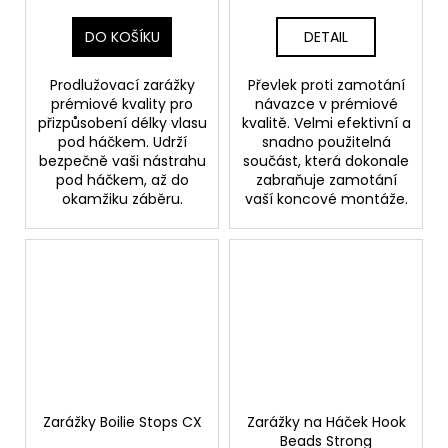
DO KOŠÍKU
DETAIL
Prodlužovací zarážky
Převlek proti zamotání
prémiové kvality pro
návazce v prémiové
přizpůsobení délky vlasu
kvalitě. Velmi efektivní a
pod háčkem. Udrží
snadno použitelná
bezpečně vaši nástrahu
součást, která dokonale
pod háčkem, až do
zabraňuje zamotání
okamžiku záběru.
vaší koncové montáže.
Zarážky Boilie Stops CX
Zarážky na Háček Hook
Beads Strong