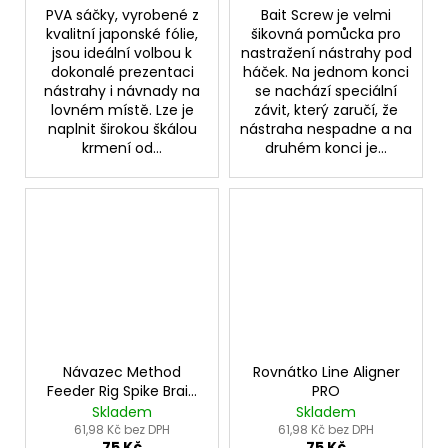
PVA sáčky, vyrobené z
Bait Screw je velmi
kvalitní japonské fólie,
šikovná pomůcka pro
jsou ideální volbou k
nastražení nástrahy pod
dokonalé prezentaci
háček. Na jednom konci
nástrahy i návnady na
se nachází speciální
lovném místě. Lze je
závit, který zaručí, že
naplnit širokou škálou
nástraha nespadne a na
krmení od...
druhém konci je...
Návazec Method
Rovnátko Line Aligner
Feeder Rig Spike Braid
PRO
5 ks
Skladem
Skladem
61,98 Kč bez DPH
61,98 Kč bez DPH
75 Kč
75 Kč