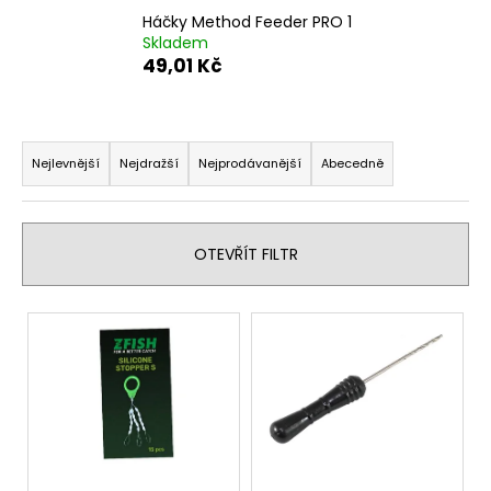
Háčky Method Feeder PRO 1
Skladem
49,01 Kč
Ř
a
Nejlevnější
Nejdražší
Nejprodávanější
Abecedně
z
e
n
OTEVŘÍT FILTR
í
p
V
r
ý
o
p
d
i
u
s
k
p
t
r