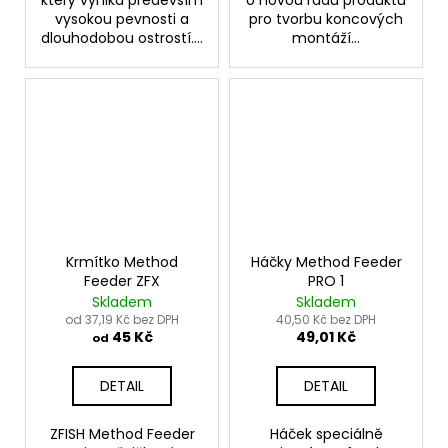
který vyniká především
o novou řadu produktů
vysokou pevnosti a
pro tvorbu koncových
dlouhodobou ostrostí....
montáží...
Krmítko Method
Háčky Method Feeder
Feeder ZFX
PRO 1
Skladem
Skladem
od 37,19 Kč bez DPH
40,50 Kč bez DPH
45 Kč
49,01 Kč
od
DETAIL
DETAIL
ZFISH Method Feeder
Háček speciálně