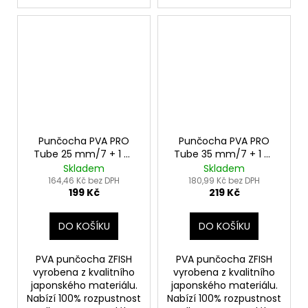
Punčocha PVA PRO
Punčocha PVA PRO
Tube 25 mm/7 + 1 m
Tube 35 mm/7 + 1 m
Zdarma!
Zdarma!
Skladem
Skladem
164,46 Kč bez DPH
180,99 Kč bez DPH
199 Kč
219 Kč
DO KOŠÍKU
DO KOŠÍKU
PVA punčocha ZFISH
PVA punčocha ZFISH
vyrobena z kvalitního
vyrobena z kvalitního
japonského materiálu.
japonského materiálu.
Nabízí 100% rozpustnost
Nabízí 100% rozpustnost