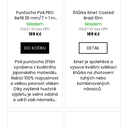
Punčocha PVA PRO
Šňůrka Kinet Coated
Refill 25 mm/7 + 1 m
Braid 10m
Zdarma!
Skladem
Skladem
139,67 Kč bez DPH
139,67 Kč bez DPH
169 Kč
169 Kč
DO KOŠÍKU
DETAIL
PVA punčocha ZFISH
Kinet je spolehlivá a
vyrobena z kvalitního
vysoce kvalitní svlékací
japonského materiálu.
šňůrka na zhotovení
Nabízí 100% rozpustnost
tuhých nebo
a velkou pevnost vláken.
kombinovaných
Díky zvýšené hustotě
návazců.
výpletu je velmi odolná
a udrží vaši návnadu...