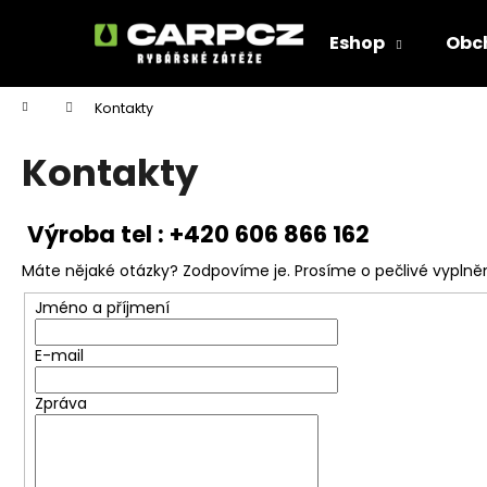
K
Přejít
na
o
Eshop
Obc
obsah
Zpět
Zpět
š
do
do
í
Domů
Kontakty
k
obchodu
obchodu
Kontakty
Výroba tel : +420 606 866 162
Máte nějaké otázky? Zodpovíme je. Prosíme o pečlivé vyplněn
Jméno a příjmení
E-mail
Zpráva