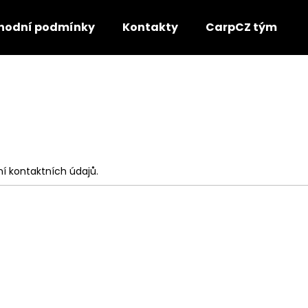
hodní podmínky
Kontakty
CarpCZ tým
Co potřebujete najít?
HLEDAT
í kontaktních údajů.
Doporučujeme