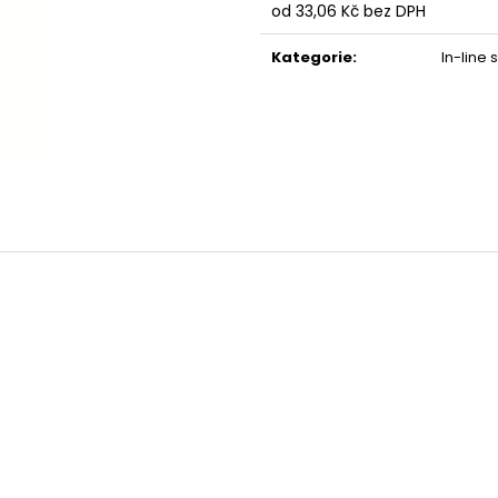
od
33,06 Kč
bez DPH
29 Kč
29 Kč
Měrná
cena:
Kategorie
:
In-line