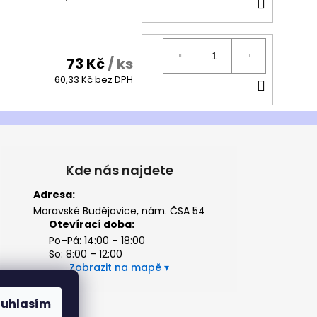
DO
KOŠÍK
73 Kč
/ ks
DO
60,33 Kč bez DPH
KOŠÍK
Kde nás najdete
Adresa:
Moravské Budějovice, nám. ČSA 54
Otevírací doba:
Po–Pá: 14:00 – 18:00
So: 8:00 – 12:00
Zobrazit na mapě
ouhlasím