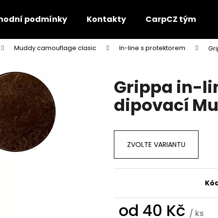
hodní podmínky
Kontakty
CarpCZ tým
Muddy camouflage clasic
In-line s protektorem
Gr
Co potřebujete najít?
Grippa in-li
HLEDAT
dipovací Mu
Doporučujeme
ZVOLTE VARIANTU
Kód
od
40 Kč
KAPKA PRO DALEKÉ HODY
SLZA S OBRATLI
/ ks