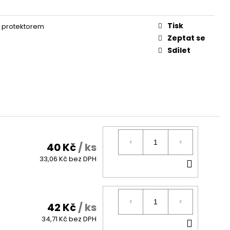
Tisk
 s protektorem
Zeptat se
Sdílet
40 Kč
/ ks
DO
33,06 Kč bez DPH
KOŠÍK
42 Kč
/ ks
DO
34,71 Kč bez DPH