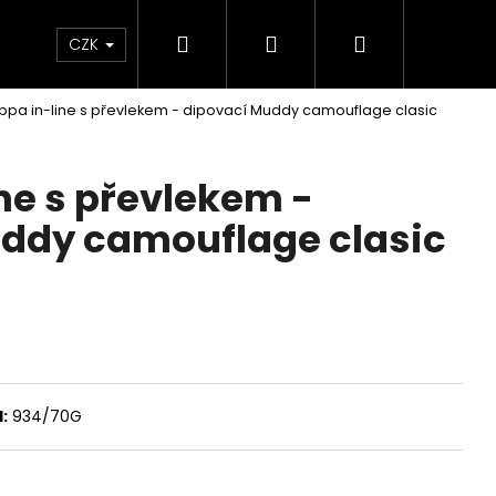
Hledat
Přihlášení
Nákupní
Velkoobchod
CZK
ippa in-line s převlekem - dipovací Muddy camouflage clasic
košík
ne s převlekem -
ddy camouflage clasic
:
934/70G
KEM