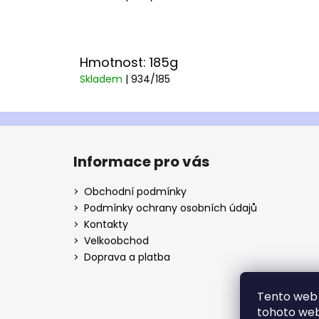
Hmotnost: 185g
Skladem
| 934/185
Z
á
Informace pro vás
p
a
Obchodní podmínky
t
Podmínky ochrany osobních údajů
í
Kontakty
Velkoobchod
Doprava a platba
Tento web 
tohoto webu