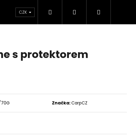
Hledat
Přihlášení
Nákupní
Velkoobchod
CZK
košík
ine s protektorem
/70G
Značka:
CarpCZ
KEM