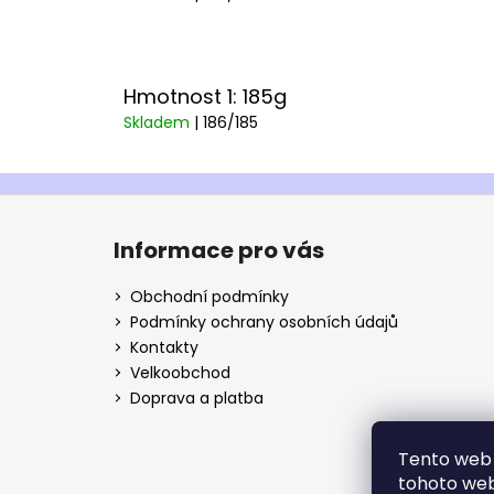
Hmotnost 1: 185g
Skladem
| 186/185
Z
á
Informace pro vás
p
a
Obchodní podmínky
t
Podmínky ochrany osobních údajů
í
Kontakty
Velkoobchod
Doprava a platba
Tento web 
tohoto webu