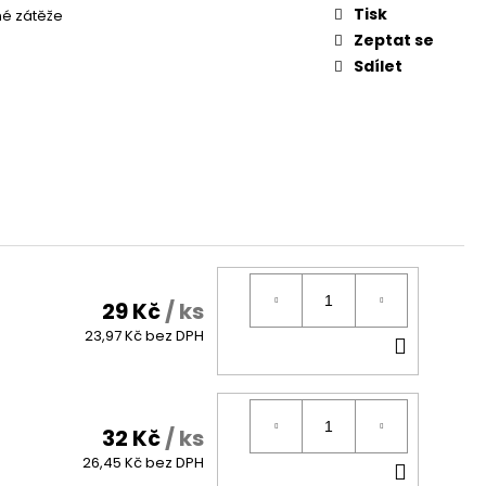
Tisk
é zátěže
Zeptat se
Sdílet
29 Kč
/ ks
DO
23,97 Kč bez DPH
KOŠÍK
32 Kč
/ ks
DO
26,45 Kč bez DPH