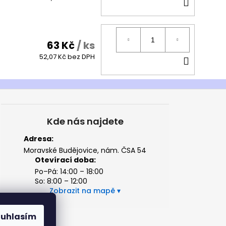
DO
KOŠÍK
63 Kč
/ ks
DO
52,07 Kč bez DPH
KOŠÍK
Kde nás najdete
Adresa:
Moravské Budějovice, nám. ČSA 54
Otevírací doba:
Po–Pá: 14:00 – 18:00
So: 8:00 – 12:00
Zobrazit na mapě
ouhlasím