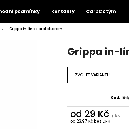
hodní podmínky
Kontakty
CarpCZ tým
Grippa in-line s protektorem
Co potřebujete najít?
Grippa in-l
HLEDAT
ZVOLTE VARIANTU
Doporučujeme
Kód:
186
od
29 Kč
/ ks
od
23,97 Kč
bez DPH
KAPKA PRO DALEKÉ HODY
SLZA S OBRATLI
Měrná