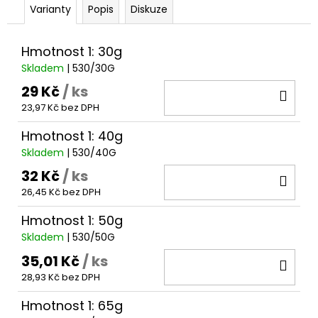
č
Varianty
Popis
Diskuze
u
j
e
Hmotnost 1: 30g
m
Skladem
| 530/30G
e
29 Kč
/ ks
DO
23,97 Kč bez DPH
KOŠ
KAPKA
PRO
Hmotnost 1: 40g
DALEKÉ
Skladem
| 530/40G
HODY
32 Kč
/ ks
DO
29
Kč
26,45 Kč bez DPH
KOŠ
Hmotnost 1: 50g
Skladem
| 530/50G
35,01 Kč
/ ks
DO
28,93 Kč bez DPH
KOŠ
Hmotnost 1: 65g