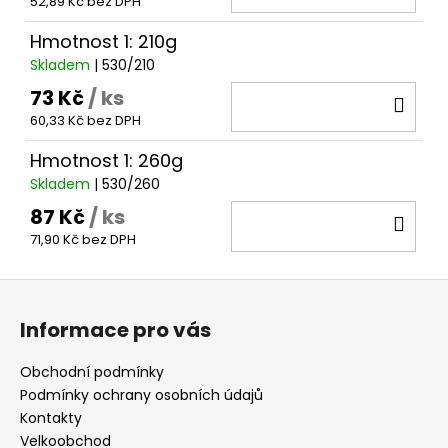
52,89 Kč bez DPH
KOŠ
Hmotnost 1: 210g
Skladem
| 530/210
73 Kč
/ ks
DO
60,33 Kč bez DPH
KOŠ
Hmotnost 1: 260g
Skladem
| 530/260
87 Kč
/ ks
DO
71,90 Kč bez DPH
KOŠ
Z
á
Informace pro vás
p
a
Obchodní podmínky
t
Podmínky ochrany osobních údajů
í
Kontakty
Velkoobchod