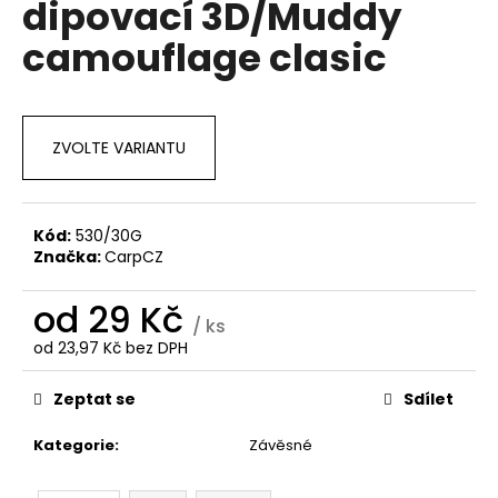
dipovací 3D/Muddy
a
camouflage clasic
j
í
t
?
ZVOLTE VARIANTU
Kód:
530/30G
Značka:
CarpCZ
HLEDAT
od
29 Kč
/ ks
od
23,97 Kč
bez DPH
D
Měrná
o
cena:
Zeptat se
Sdílet
p
o
Kategorie
:
Závěsné
r
u