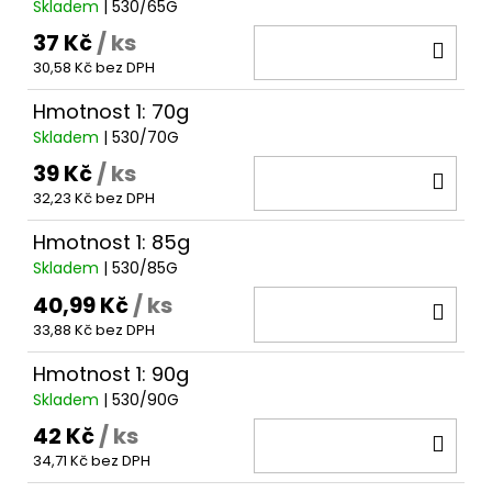
Skladem
| 530/65G
37 Kč
/ ks
DO
30,58 Kč bez DPH
KOŠ
Hmotnost 1: 70g
Skladem
| 530/70G
39 Kč
/ ks
DO
32,23 Kč bez DPH
KOŠ
Hmotnost 1: 85g
Skladem
| 530/85G
40,99 Kč
/ ks
DO
33,88 Kč bez DPH
KOŠ
Hmotnost 1: 90g
Skladem
| 530/90G
42 Kč
/ ks
DO
34,71 Kč bez DPH
KOŠ