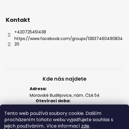
Kontakt
+420725451438
https://www.facebook.com/groups/13837460490834
20
Kde nás najdete
Adresa:
Moravské Budějovice, nám. ČSA 54
Otevírací doba:
Po–Pá: 14:00 – 18:00
So: 8:00 – 12:00
Tento web používá soubory cookie. Dalším
Zobrazit na mapě
procházením tohoto webu vyjadřujete souhlas s
jejich používáním.. Více informací
zde
.