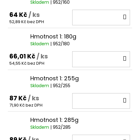
Skladem
| 952/160
64 Kč
/ ks
DO
52,89 Kč bez DPH
KOŠ
Hmotnost 1: 180g
Skladem
| 952/180
66,01 Kč
/ ks
DO
54,55 Kč bez DPH
KOŠ
Hmotnost 1: 255g
Skladem
| 952/255
87 Kč
/ ks
DO
71,90 Kč bez DPH
KOŠ
Hmotnost 1: 285g
Skladem
| 952/285
89 Kč
/ ks