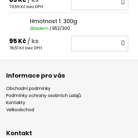
DO
73,55 Kč bez DPH
KOŠ
Hmotnost 1: 300g
Skladem
| 952/300
95 Kč
/ ks
DO
78,51 Kč bez DPH
KOŠ
Z
á
Informace pro vás
p
a
Obchodní podmínky
t
Podmínky ochrany osobních údajů
í
Kontakty
Velkoobchod
Kontakt