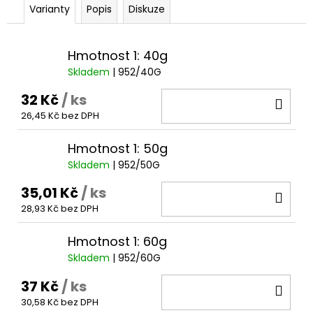
č
Varianty
Popis
Diskuze
u
j
e
Hmotnost 1: 40g
m
Skladem
| 952/40G
e
32 Kč
/ ks
DO
26,45 Kč bez DPH
KOŠ
Hmotnost 1: 50g
Skladem
| 952/50G
35,01 Kč
/ ks
DO
28,93 Kč bez DPH
KOŠ
Hmotnost 1: 60g
Skladem
| 952/60G
37 Kč
/ ks
DO
30,58 Kč bez DPH
KOŠ