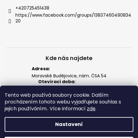
+420725451438
https://www.facebook.com/groups/13837460490834
20
Kde nás najdete
Adresa:
Moravské Budějovice, nám. ČSA 54
Otevírací doba:
Po–Pá: 14:00 – 18:00
So: 8:00 – 12:00
Tento web používá soubory cookie. Dalším
Zobrazit na mapě
procházením tohoto webu vyjadřujete souhlas s
jejich používáním.. Více informací
zde
.
Nastavení
Vytvořil Shoptet