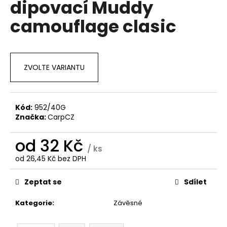
dipovací Muddy
a
camouflage clasic
j
í
t
?
ZVOLTE VARIANTU
Kód:
952/40G
Značka:
CarpCZ
HLEDAT
od
32 Kč
/ ks
od
26,45 Kč
bez DPH
D
Měrná
o
cena:
Zeptat se
Sdílet
p
o
Kategorie
:
Závěsné
r
u