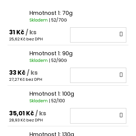
č
u
Hmotnost 1: 70g
j
e
Skladem
| 52/70G
m
31 Kč
/ ks
DO
e
25,62 Kč bez DPH
KOŠ
Hmotnost 1: 90g
Skladem
| 52/90G
33 Kč
/ ks
DO
27,27 Kč bez DPH
KOŠ
Hmotnost 1: 100g
Skladem
| 52/100
35,01 Kč
/ ks
DO
28,93 Kč bez DPH
KOŠ
Hmotnost 1: 130g