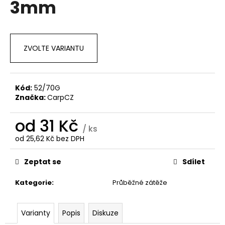
3mm
a
j
í
ZVOLTE VARIANTU
t
?
Kód:
52/70G
Značka:
CarpCZ
HLEDAT
od
31 Kč
/ ks
od
25,62 Kč
bez DPH
Měrná
cena:
D
Zeptat se
Sdílet
o
p
Kategorie
:
Průběžné zátěže
o
r
Varianty
Popis
Diskuze
u