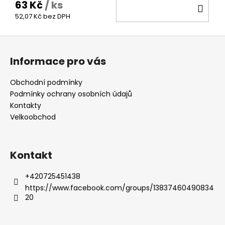
63 Kč
/ ks
DO
52,07 Kč bez DPH
KOŠ
Z
á
Informace pro vás
p
a
Obchodní podmínky
t
Podmínky ochrany osobních údajů
í
Kontakty
Velkoobchod
Kontakt
+420725451438
https://www.facebook.com/groups/13837460490834
20