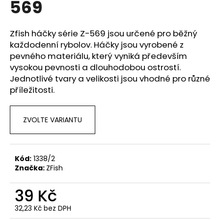
569
a
j
Zfish háčky série Z-569 jsou určené pro běžný
í
každodenní rybolov. Háčky jsou vyrobené z
t
pevného materiálu, který vyniká především
?
vysokou pevnosti a dlouhodobou ostrostí.
Jednotlivé tvary a velikosti jsou vhodné pro různé
příležitosti.
HLEDAT
ZVOLTE VARIANTU
D
Kód:
1338/2
o
Značka:
ZFish
p
o
39 Kč
r
32,23 Kč bez DPH
u
Měrná