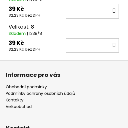
39 Kč
DO
32,23 Kč bez DPH
KOŠ
Velikost: 8
Skladem
| 1338/8
39 Kč
DO
32,23 Kč bez DPH
KOŠ
Z
á
Informace pro vás
p
a
Obchodní podmínky
t
Podmínky ochrany osobních údajů
í
Kontakty
Velkoobchod