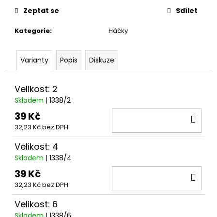
č
cena:
u
Zeptat se
Sdílet
j
Kategorie
:
Háčky
e
m
e
Varianty
Popis
Diskuze
Velikost: 2
Skladem
| 1338/2
39 Kč
DO
32,23 Kč bez DPH
KOŠ
Velikost: 4
Skladem
| 1338/4
39 Kč
DO
32,23 Kč bez DPH
KOŠ
Velikost: 6
Skladem
| 1338/6