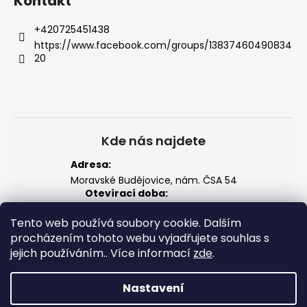
Kontakt
+420725451438
https://www.facebook.com/groups/13837460490834
20
Kde nás najdete
Adresa:
Moravské Budějovice, nám. ČSA 54
Otevírací doba:
Po–Pá: 14:00 – 18:00
Tento web používá soubory cookie. Dalším
So: 8:00 – 12:00
Zobrazit na mapě
procházením tohoto webu vyjadřujete souhlas s
jejich používáním.. Více informací
zde
.
Nastavení