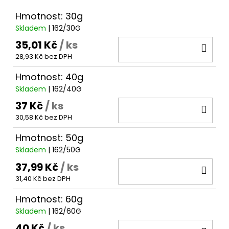
č
u
Hmotnost: 30g
j
Skladem
| 162/30G
e
35,01 Kč
/ ks
DO
m
e
28,93 Kč bez DPH
KOŠ
Hmotnost: 40g
Skladem
| 162/40G
37 Kč
/ ks
DO
30,58 Kč bez DPH
KOŠ
Hmotnost: 50g
Skladem
| 162/50G
37,99 Kč
/ ks
DO
31,40 Kč bez DPH
KOŠ
Hmotnost: 60g
Skladem
| 162/60G
40 Kč
/ ks