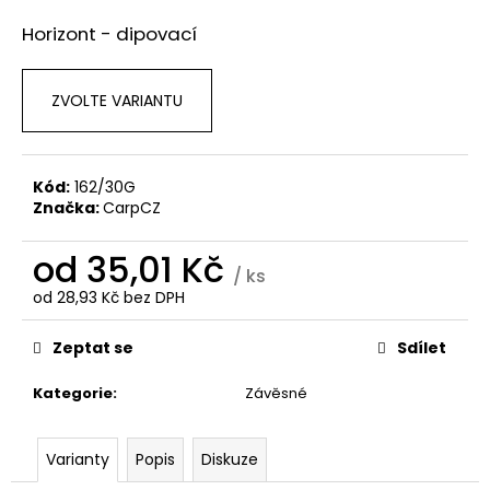
a
Horizont - dipovací
j
í
ZVOLTE VARIANTU
t
?
Kód:
162/30G
Značka:
CarpCZ
HLEDAT
od
35,01 Kč
/ ks
od
28,93 Kč
bez DPH
Měrná
cena:
D
Zeptat se
Sdílet
o
p
Kategorie
:
Závěsné
o
r
Varianty
Popis
Diskuze
u