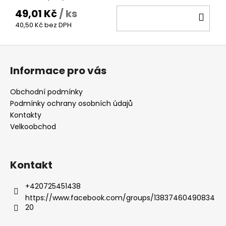
49,01 Kč
/ ks
DO
40,50 Kč bez DPH
KOŠ
Z
á
Informace pro vás
p
a
Obchodní podmínky
t
Podmínky ochrany osobních údajů
í
Kontakty
Velkoobchod
Kontakt
+420725451438
https://www.facebook.com/groups/13837460490834
20