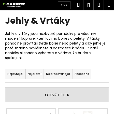
K
Přejít
Hledat
Náku
M
Přihlášen
CZK
na
o
obsah
Zpět
Zpět
košík
š
Jehly & Vrtáky
í
C
k
o
Jehly a vrtáky jsou nezbytné pomůcky pro všechny
moderní
kapraře
, kteří loví na
boilies a pelety
. Vrtáčky
p
pohodlně provrtají
tvrdé boilie
nebo pelety a díky jehle je
o
poté snadno navléknete a nastřažíte k
háčku
. Z naší
t
nabídky si snadno vyberete a věříme, že budete
spokojeni.
ř
e
Ř
b
a
Nejlevnější
Nejdražší
Nejprodávanější
Abecedně
u
z
j
e
e
n
OTEVŘÍT FILTR
t
í
e
p
V
n