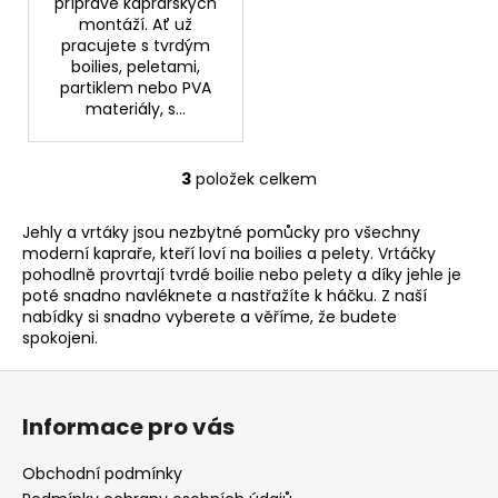
přípravě kaprařských
montáží. Ať už
pracujete s tvrdým
boilies, peletami,
partiklem nebo PVA
materiály, s...
3
položek celkem
O
v
Jehly a vrtáky jsou nezbytné pomůcky pro všechny
l
moderní
kapraře
, kteří loví na
boilies a pelety
. Vrtáčky
á
pohodlně provrtají
tvrdé boilie
nebo pelety a díky jehle je
d
poté snadno navléknete a nastřažíte k
háčku
. Z naší
a
nabídky si snadno vyberete a věříme, že budete
c
spokojeni.
í
Z
p
á
r
Informace pro vás
v
p
k
a
Obchodní podmínky
y