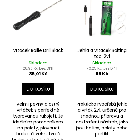
r
ý
a
o
p
j
d
i
í
u
s
t
k
p
?
t
r
ů
o
Vrtáček Boilie Drill Black
Jehla a vrtáček Baiting
tool 2v1
d
Skladem
Skladem
u
28,93 Kč bez DPH
70,25 Kč bez DPH
HLEDAT
35,01 Kč
85 Kč
k
t
DO KOŠÍKU
DO KOŠÍKU
ů
D
Velmi pevný a ostrý
Praktická rybářská jehla
o
vrtáček s perfektně
a vrták 2v1, určená pro
p
tvarovanou rukojetí. Je
snadnou přípravu a
o
ideálním pomocníkem
nastražení nástrah, jako
r
na pelety, plovoucí
jsou boilies, pelety nebo
u
boilies či velmi tvrdé
partikl.
boilies nebo tygří ořech.