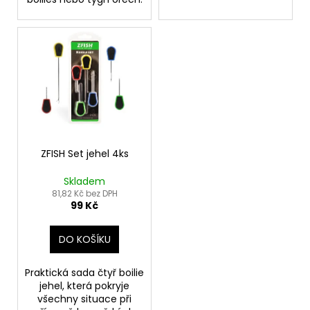
č
u
j
e
m
e
ZFISH Set jehel 4ks
Skladem
81,82 Kč bez DPH
99 Kč
DO KOŠÍKU
Praktická sada čtyř boilie
jehel, která pokryje
všechny situace při