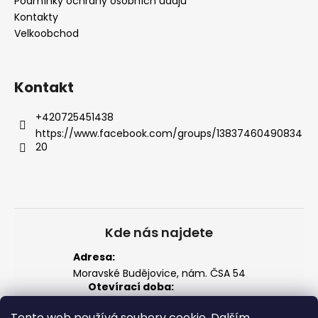
t
Podmínky ochrany osobních údajů
v
í
Kontakty
ý
Velkoobchod
p
i
s
u
Kontakt
+420725451438
https://www.facebook.com/groups/13837460490834
20
Kde nás najdete
Adresa:
Moravské Budějovice, nám. ČSA 54
Otevírací doba:
Po–Pá: 14:00 – 18:00
Tento web používá soubory cookie. Dalším
So: 8:00 – 12:00