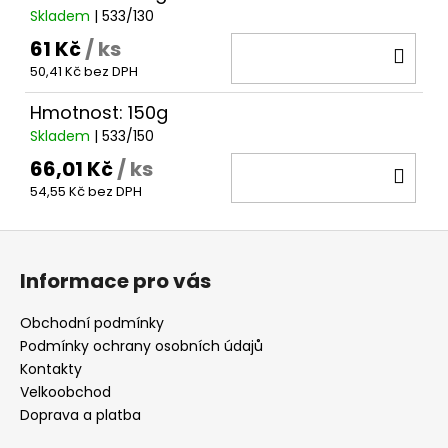
Skladem
| 533/130
61 Kč
/ ks
DO
50,41 Kč bez DPH
KOŠ
Hmotnost: 150g
Skladem
| 533/150
66,01 Kč
/ ks
DO
54,55 Kč bez DPH
KOŠ
Z
á
Informace pro vás
p
a
Obchodní podmínky
t
Podmínky ochrany osobních údajů
í
Kontakty
Velkoobchod
Doprava a platba