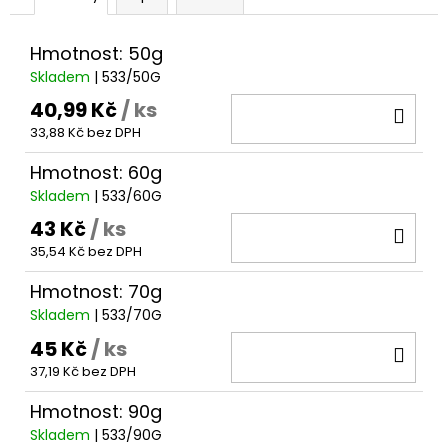
č
u
j
Hmotnost: 50g
e
Skladem
| 533/50G
m
40,99 Kč
/ ks
DO
e
33,88 Kč bez DPH
KOŠ
Hmotnost: 60g
KAPKA
PRO
Skladem
| 533/60G
DALEKÉ
HODY
43 Kč
/ ks
DO
29
35,54 Kč bez DPH
KOŠ
Kč
Hmotnost: 70g
Skladem
| 533/70G
45 Kč
/ ks
DO
37,19 Kč bez DPH
KOŠ
Hmotnost: 90g
Skladem
| 533/90G