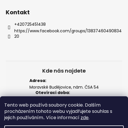
Kontakt
+420725451438
https://www.facebook.com/groups/13837460490834
20
Kde nás najdete
Adresa:
Moravské Budějovice, nám. ČSA 54
Otevírací doba:
Po–Pá: 14:00 – 18:00
Tento web používá soubory cookie. Dalším
So: 8:00 – 12:00
Zobrazit na mapě
procházením tohoto webu vyjadřujete souhlas s
jejich používáním.. Více informací
zde
.