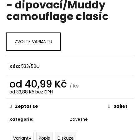
- dipovací/Muddy
a
camouflage clasic
j
í
t
?
ZVOLTE VARIANTU
Kód:
533/50G
HLEDAT
od
40,99 Kč
/ ks
od
33,88 Kč
bez DPH
Měrná
D
cena:
o
Zeptat se
Sdílet
p
o
Kategorie
:
Závěsné
r
u
Varianty
Popis
Diskuze