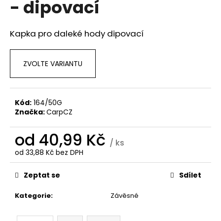
- dipovací
a
j
Kapka pro daleké hody dipovací
í
t
?
ZVOLTE VARIANTU
Kód:
164/50G
Značka:
CarpCZ
HLEDAT
od
40,99 Kč
/ ks
od
33,88 Kč
bez DPH
D
Měrná
o
cena:
Zeptat se
Sdílet
p
o
Kategorie
:
Závěsné
r
u