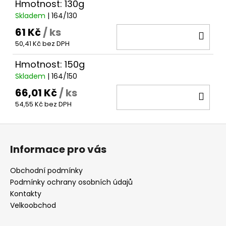
Hmotnost: 130g
Skladem
| 164/130
61 Kč
/ ks
DO
50,41 Kč bez DPH
KOŠ
Hmotnost: 150g
Skladem
| 164/150
66,01 Kč
/ ks
DO
54,55 Kč bez DPH
KOŠ
Z
á
Informace pro vás
p
a
Obchodní podmínky
t
Podmínky ochrany osobních údajů
í
Kontakty
Velkoobchod