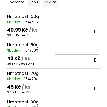
č
Varianty
Popis
Diskuze
u
j
e
Hmotnost: 50g
m
Skladem
| 164/50G
e
40,99 Kč
/ ks
DO
33,88 Kč bez DPH
KOŠ
KRMÍTKO
Hmotnost: 60g
PRUŽINKA
S
Skladem
| 164/60G
TRUBIČKOU
43 Kč
/ ks
DO
18
Kč
35,54 Kč bez DPH
KOŠ
Hmotnost: 70g
Skladem
| 164/70G
45 Kč
/ ks
DO
37,19 Kč bez DPH
KOŠ
Hmotnost: 90g