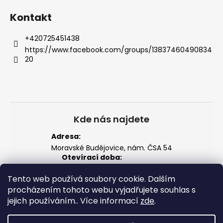
Kontakt
+420725451438
https://www.facebook.com/groups/13837460490834
20
Kde nás najdete
Adresa:
Moravské Budějovice, nám. ČSA 54
Otevírací doba:
Po–Pá: 14:00 – 18:00
Tento web používá soubory cookie. Dalším
So: 8:00 – 12:00
Zobrazit na mapě
procházením tohoto webu vyjadřujete souhlas s
jejich používáním.. Více informací
zde
.