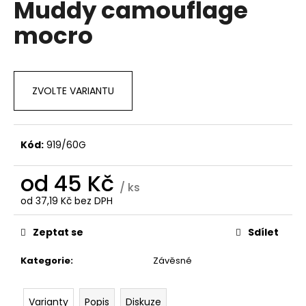
Muddy camouflage
a
mocro
j
í
t
?
ZVOLTE VARIANTU
Kód:
919/60G
HLEDAT
od
45 Kč
/ ks
od
37,19 Kč
bez DPH
Měrná
D
cena:
o
Zeptat se
Sdílet
p
o
Kategorie
:
Závěsné
r
u
Varianty
Popis
Diskuze