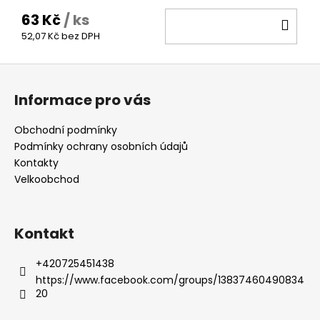
63 Kč
/ ks
DO
52,07 Kč bez DPH
KOŠ
Z
á
Informace pro vás
p
a
Obchodní podmínky
t
Podmínky ochrany osobních údajů
í
Kontakty
Velkoobchod
Kontakt
+420725451438
https://www.facebook.com/groups/13837460490834
20