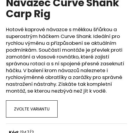
Návazec Curve Shank
a
Carp Rig
j
í
Hotové kaprové návazce s měkkou šňůrkou a
t
superostrým háčkem Curve Shank. Ideální pro
?
rychlou výměnu a přizpůsobení se aktuálním
podmínkám. Součástí montáže je převlek proti
zamotání a vlasové rovnátko, které zajistí
správnou rotaci a s ní spojené přesné zaseknutí
HLEDAT
háčku. V balení krom návazců naleznete i
rychlovýměnné obratlíky a zarážky pro správné
nastražení nástrahy. Získáte tak kompletní
montáž, se kterou nezbývá než jít k vodě.
D
o
p
ZVOLTE VARIANTU
o
r
u
Kód:
1347/2