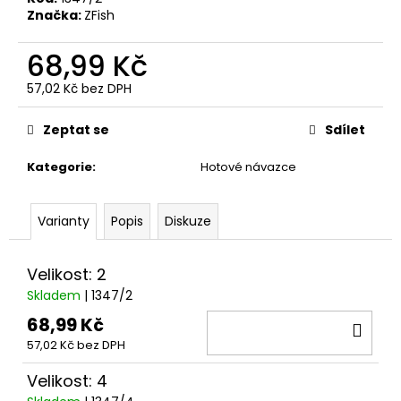
č
Značka:
ZFish
u
j
68,99 Kč
e
m
57,02 Kč bez DPH
e
Měrná
cena:
Zeptat se
Sdílet
KAPKA
Kategorie
:
Hotové návazce
PRO
DALEKÉ
HODY
Varianty
Popis
Diskuze
29
Kč
Velikost: 2
Skladem
| 1347/2
68,99 Kč
DO
57,02 Kč bez DPH
KOŠ
Velikost: 4