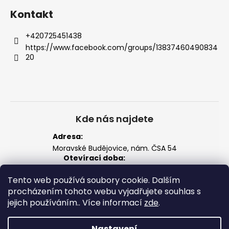
Kontakt
+420725451438
https://www.facebook.com/groups/13837460490834
20
Kde nás najdete
Adresa:
Moravské Budějovice, nám. ČSA 54
Otevírací doba:
Po–Pá: 14:00 – 18:00
So: 8:00 – 12:00
Tento web používá soubory cookie. Dalším
Zobrazit na mapě
procházením tohoto webu vyjadřujete souhlas s
jejich používáním.. Více informací
zde
.
Nastavení