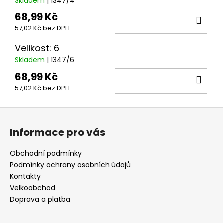
Skladem
| 1347/4
68,99 Kč
DO
57,02 Kč bez DPH
KOŠ
Velikost: 6
Skladem
| 1347/6
68,99 Kč
DO
57,02 Kč bez DPH
KOŠ
Z
á
Informace pro vás
p
a
Obchodní podmínky
t
Podmínky ochrany osobních údajů
í
Kontakty
Velkoobchod
Doprava a platba