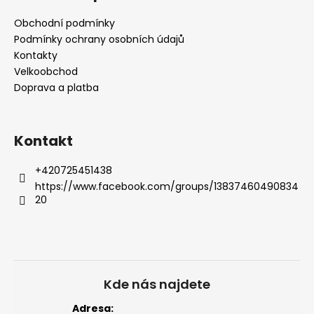
p
a
Obchodní podmínky
t
Podmínky ochrany osobních údajů
í
Kontakty
Velkoobchod
Doprava a platba
Kontakt
+420725451438
https://www.facebook.com/groups/13837460490834
20
Kde nás najdete
Adresa: