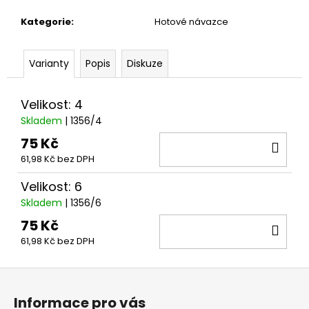
č
u
Kategorie
:
Hotové návazce
j
e
m
Varianty
Popis
Diskuze
e
Velikost: 4
HORIZONT
Skladem
| 1356/4
22
75 Kč
DO
Kč
61,98 Kč bez DPH
KOŠ
Velikost: 6
Skladem
| 1356/6
75 Kč
DO
61,98 Kč bez DPH
KOŠ
Z
á
Informace pro vás