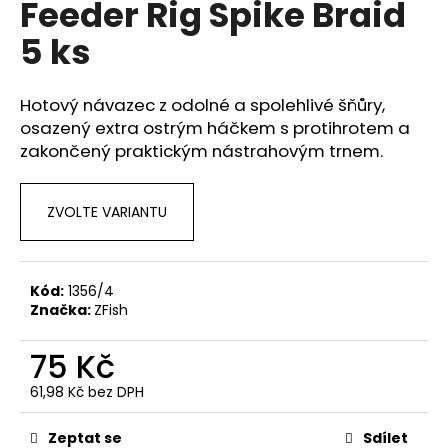
Feeder Rig Spike Braid
a
5 ks
j
í
t
Hotový návazec z odolné a spolehlivé šňůry,
?
osazený extra ostrým háčkem s protihrotem a
zakončený praktickým nástrahovým trnem.
ZVOLTE VARIANTU
HLEDAT
Kód:
1356/4
Značka:
ZFish
D
o
75 Kč
p
o
61,98 Kč bez DPH
r
Měrná
u
cena:
Zeptat se
Sdílet