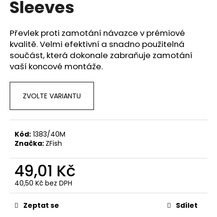
Sleeves
a
j
Převlek proti zamotání návazce v prémiové
í
kvalitě. Velmi efektivní a snadno použitelná
t
součást, která dokonale zabraňuje zamotání
?
vaší koncové montáže.
ZVOLTE VARIANTU
HLEDAT
Kód:
1383/40M
Značka:
ZFish
D
o
49,01 Kč
p
40,50 Kč bez DPH
o
Měrná
r
cena:
Zeptat se
Sdílet
u