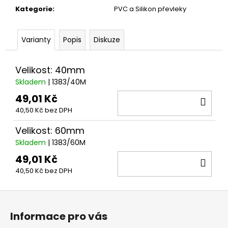
č
Kategorie
:
PVC a Silikon převleky
u
j
e
Varianty
Popis
Diskuze
m
e
Velikost: 40mm
Skladem
| 1383/40M
SLZA
NA
49,01 Kč
DO
HADIČCE
40,50 Kč bez DPH
3MM
KOŠ
33
Velikost: 60mm
Kč
Skladem
| 1383/60M
49,01 Kč
DO
40,50 Kč bez DPH
KOŠ
Z
á
Informace pro vás
p