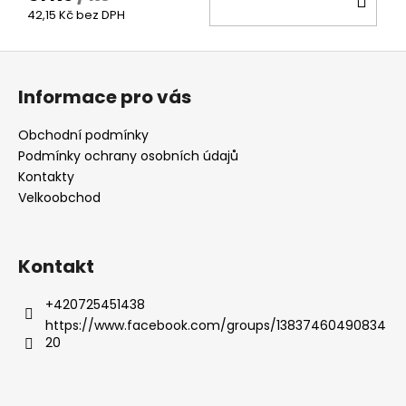
42,15 Kč bez DPH
KOŠ
Z
á
Informace pro vás
p
a
Obchodní podmínky
t
Podmínky ochrany osobních údajů
í
Kontakty
Velkoobchod
Kontakt
+420725451438
https://www.facebook.com/groups/13837460490834
20