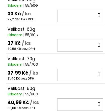
č
u
Skladem
| 55/50G
j
33 Kč
/ ks
DO
e
27,27 Kč bez DPH
KOŠ
m
e
Velikost: 60g
Skladem
| 55/60G
37 Kč
/ ks
KRMÍTKO
DO
PRUŽINKA
30,58 Kč bez DPH
KOŠ
S
TRUBIČKOU
Velikost: 70g
18
Skladem
| 55/70G
Kč
37,99 Kč
/ ks
DO
31,40 Kč bez DPH
KOŠ
Velikost: 80g
Skladem
| 55/80G
40,99 Kč
/ ks
DO
33,88 Kč bez DPH
KOŠ