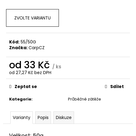
a
j
ZVOLTE VARIANTU
í
t
?
Kód:
55/50G
Značka:
CarpCZ
od
33 Kč
/ ks
HLEDAT
od
27,27 Kč
bez DPH
Měrná
cena:
Zeptat se
Sdílet
D
Kategorie
:
Průběžné zátěže
o
p
o
Varianty
Popis
Diskuze
r
u
Velikost: 50g