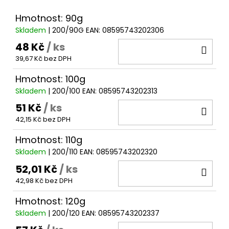
č
u
Hmotnost: 90g
j
Skladem
| 200/90G
EAN:
08595743202306
e
m
48 Kč
/ ks
DO
e
39,67 Kč bez DPH
KOŠ
Hmotnost: 100g
SLZA
Skladem
| 200/100
EAN:
08595743202313
NA
HADIČCE
51 Kč
/ ks
DO
3MM
42,15 Kč bez DPH
KOŠ
33
Kč
Hmotnost: 110g
Skladem
| 200/110
EAN:
08595743202320
52,01 Kč
/ ks
DO
42,98 Kč bez DPH
KOŠ
Hmotnost: 120g
Skladem
| 200/120
EAN:
08595743202337