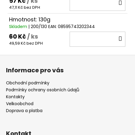
57 Kč
/ ks
DO
47,11 Kč bez DPH
KOŠ
Hmotnost: 130g
Skladem
| 200/130
EAN:
08595743202344
60 Kč
/ ks
DO
49,59 Kč bez DPH
KOŠ
Z
á
Informace pro vás
p
a
Obchodní podmínky
t
Podmínky ochrany osobních údajů
í
Kontakty
Velkoobchod
Doprava a platba
Kontakt