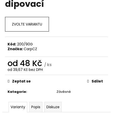
dipovací
a
j
í
ZVOLTE VARIANTU
t
?
Kód:
200/90G
Značka:
CarpCZ
HLEDAT
od
48 Kč
/ ks
od
39,67 Kč
bez DPH
Měrná
cena:
D
Zeptat se
Sdílet
o
p
Kategorie
:
Závěsné
o
r
Varianty
Popis
Diskuze
u