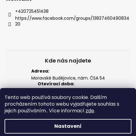
+420725451438
https://www.facebook.com/groups/13837460490834
20
Kde nás najdete
Adresa:
Moravské Budějovice, nám. ČSA 54
Otevírací doba:
Po–Pá: 14:00 – 18:00
So: 8:00 – 12:00
Tento web používá soubory cookie. Dalším
Zobrazit na mapě
procházením tohoto webu vyjadřujete souhlas s
jejich používáním.. Více informací
zde
.
Nastavení