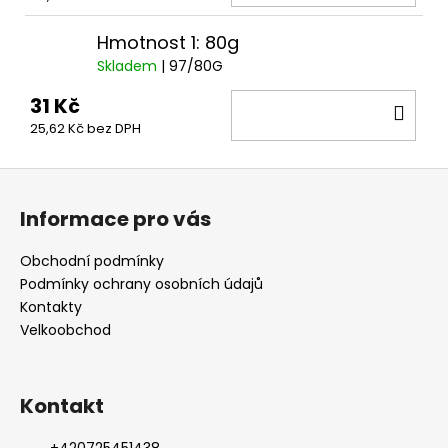
KOŠ
Hmotnost 1: 80g
Skladem
| 97/80G
31 Kč
DO
25,62 Kč bez DPH
KOŠ
Z
á
Informace pro vás
p
a
Obchodní podmínky
t
Podmínky ochrany osobních údajů
í
Kontakty
Velkoobchod
Kontakt
+420725451438