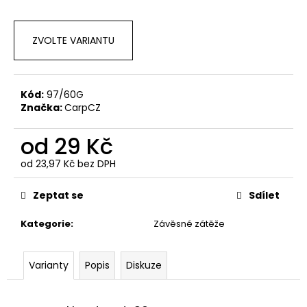
a
j
ZVOLTE VARIANTU
í
t
?
Kód:
97/60G
Značka:
CarpCZ
od
29 Kč
HLEDAT
od
23,97 Kč
bez DPH
Měrná
cena:
Zeptat se
Sdílet
D
Kategorie
:
Závěsné zátěže
o
p
o
Varianty
Popis
Diskuze
r
u