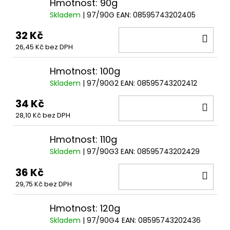
č
Hmotnost: 90g
u
Skladem
| 97/90G
EAN:
08595743202405
j
32 Kč
e
DO
m
26,45 Kč bez DPH
KOŠ
e
Hmotnost: 100g
Skladem
| 97/90G2
EAN:
08595743202412
HORIZONT
22
34 Kč
DO
Kč
28,10 Kč bez DPH
KOŠ
Hmotnost: 110g
Skladem
| 97/90G3
EAN:
08595743202429
36 Kč
DO
29,75 Kč bez DPH
KOŠ
Hmotnost: 120g
Skladem
| 97/90G4
EAN:
08595743202436