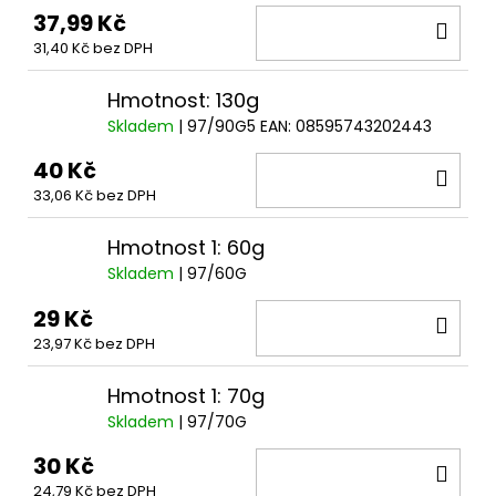
37,99 Kč
DO
31,40 Kč bez DPH
KOŠ
Hmotnost: 130g
Skladem
| 97/90G5
EAN:
08595743202443
40 Kč
DO
33,06 Kč bez DPH
KOŠ
Hmotnost 1: 60g
Skladem
| 97/60G
29 Kč
DO
23,97 Kč bez DPH
KOŠ
Hmotnost 1: 70g
Skladem
| 97/70G
30 Kč
DO
24,79 Kč bez DPH