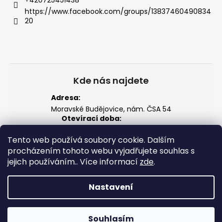
https://www.facebook.com/groups/13837460490834
20
Kde nás najdete
Adresa:
Moravské Budějovice, nám. ČSA 54
Otevírací doba:
Po–Pá: 14:00 – 18:00
So: 8:00 – 12:00
Tento web používá soubory cookie. Dalším
Zobrazit na mapě
procházením tohoto webu vyjadřujete souhlas s
jejich používáním.. Více informací
zde
.
Nastavení
Vytvořil Shoptet
Souhlasím
Copyright 2026
CarpCZ
. Všechna práva vyhrazena.