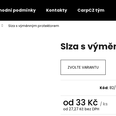
hodní podmínky
Kontakty
CarpCZ tým
Slza s výměnným protektorem
Co potřebujete najít?
Slza s vým
HLEDAT
ZVOLTE VARIANTU
Doporučujeme
Kód:
82
od
33 Kč
/ ks
od
27,27 Kč
bez DPH
Měrná