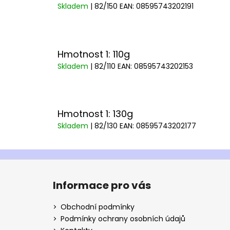
Skladem
| 82/150
EAN:
08595743202191
Hmotnost 1: 110g
Skladem
| 82/110
EAN:
08595743202153
Hmotnost 1: 130g
Skladem
| 82/130
EAN:
08595743202177
Z
á
Informace pro vás
p
a
Obchodní podmínky
t
Podmínky ochrany osobních údajů