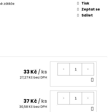
Tisk
é zátěže
Zeptat se
Sdílet
33 Kč
/ ks
DO
27,27 Kč bez DPH
KOŠÍK
37 Kč
/ ks
DO
30,58 Kč bez DPH