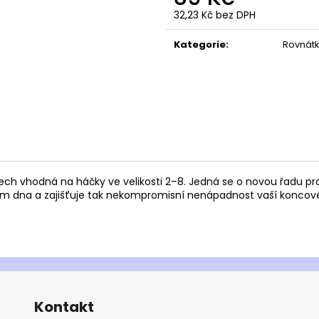
32,23 Kč bez DPH
Měrná
cena:
Kategorie
:
Rovnátk
ech vhodná na háčky ve velikosti 2–8. Jedná se o novou řadu 
em dna a zajišťuje tak nekompromisní nenápadnost vaší koncové
Kontakt