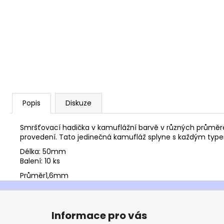
Popis
Diskuze
Smršťovací hadička v kamuflážní barvě v různých průměr
provedení. Tato jedinečná kamufláž splyne s každým typ
Délka: 50mm
Balení: 10 ks
Průměr
1,6mm
Z
á
Informace pro vás
p