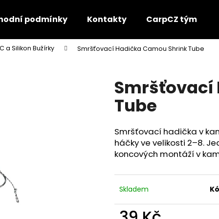
hodní podmínky
Kontakty
CarpCZ tým
 a Silikon Bužírky
Smršťovací Hadička Camou Shrink Tube
Co potřebujete najít?
Smršťovací
HLEDAT
Tube
Smršťovací hadička v ka
Doporučujeme
háčky ve velikosti 2–8. J
koncových montáží v kam
Skladem
Kó
39 Kč