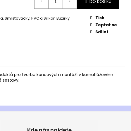
DO KOŠÍKU
Tisk
a, Smršťovačky, PVC a Silikon Bužírky
Zeptat se
Sdílet
produktů pro tvorbu koncových montáží v kamuflážovém
 sestavy.
Kde nás najdete