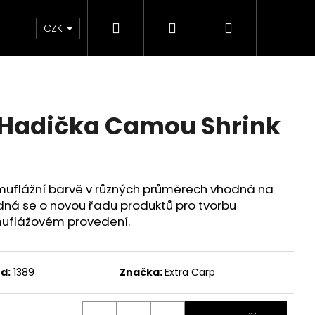
Hledat
Přihlášení
Nákupní
Velkoobchod
CZK
košík
 Hadička Camou Shrink
muflážní barvě v různých průměrech vhodná na
edná se o novou řadu produktů pro tvorbu
uflážovém provedení.
d:
1389
Značka:
Extra Carp