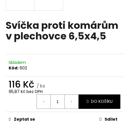
a
j
í
Svíčka proti komárům
t
v plechovce 6,5x4,5
?
Skladem
HLEDAT
Kód:
602
116 Kč
/ ks
D
95,87 Kč bez DPH
Měrná
o
DO KOŠÍKU
cena:
p
o
r
Zeptat se
Sdílet
u