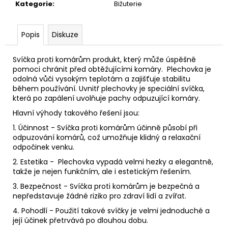
č
Kategorie
:
Bižuterie
u
j
e
Popis
Diskuze
m
e
Svíčka proti komárům produkt, který může úspěšně
pomoci chránit před obtěžujícími komáry. Plechovka je
odolná vůči vysokým teplotám a zajišťuje stabilitu
SLZA
během používání. Uvnitř plechovky je speciální svíčka,
S
která po zapálení uvolňuje pachy odpuzující komáry.
OBRATLIKEM
Hlavní výhody takového řešení jsou:
29
Kč
1. Účinnost - Svíčka proti komárům účinně působí při
odpuzování komárů, což umožňuje klidný a relaxační
odpočinek venku.
2. Estetika - Plechovka vypadá velmi hezky a elegantně,
takže je nejen funkčním, ale i estetickým řešením.
3. Bezpečnost - Svíčka proti komárům je bezpečná a
nepředstavuje žádné riziko pro zdraví lidí a zvířat.
4. Pohodlí - Použití takové svíčky je velmi jednoduché a
její účinek přetrvává po dlouhou dobu.