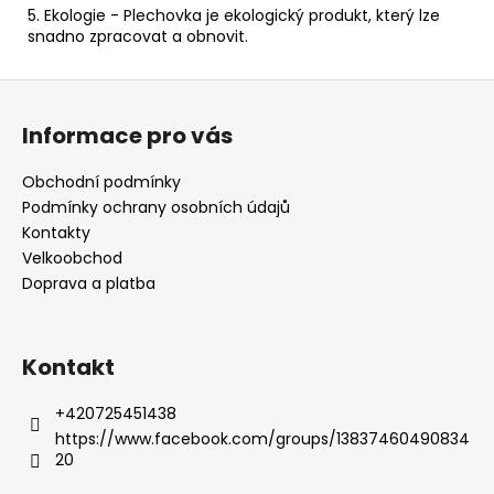
5. Ekologie - Plechovka je ekologický produkt, který lze
snadno zpracovat a obnovit.
Z
á
Informace pro vás
p
a
Obchodní podmínky
t
Podmínky ochrany osobních údajů
í
Kontakty
Velkoobchod
Doprava a platba
Kontakt
+420725451438
https://www.facebook.com/groups/13837460490834
20