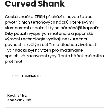
Curved Shank
a
j
Česká značka ZFISH přichází s novou řadou
í
prvotřídních teflonových háčků, které svými
t
vlastnostmi uspokojí i ty nejnáročnější kapraře.
?
Díky použití vyspělých materiálů a japonské
výrobní technologie vynikají neskutečnou
pevností, skvělým ostřím a dlouhou životností.
Tvar háčku byl navržen pro maximálně
spolehlivé zachycení ryby. Tento háček má mikro
HLEDAT
protihrot.
ZVOLTE VARIANTU
D
o
p
o
Kód:
1341/2
r
Značka:
ZFish
u