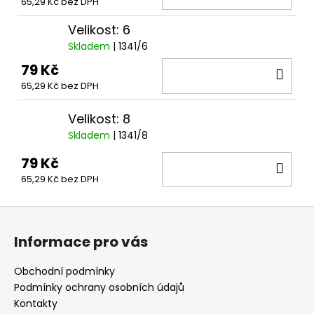
65,29 Kč bez DPH
KOŠ
Velikost: 6
Skladem
| 1341/6
79 Kč
DO
65,29 Kč bez DPH
KOŠ
Velikost: 8
Skladem
| 1341/8
79 Kč
DO
65,29 Kč bez DPH
KOŠ
Z
á
Informace pro vás
p
a
Obchodní podmínky
t
Podmínky ochrany osobních údajů
í
Kontakty