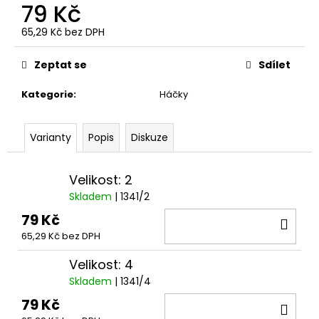
č
79 Kč
u
j
65,29 Kč bez DPH
Měrná
e
cena:
m
Zeptat se
Sdílet
e
Kategorie
:
Háčky
KRMÍTKO
PRUŽINKA
Varianty
Popis
Diskuze
S
TRUBIČKOU
18
Velikost: 2
Kč
Skladem
| 1341/2
79 Kč
DO
65,29 Kč bez DPH
KOŠ
Velikost: 4
Skladem
| 1341/4
79 Kč
DO