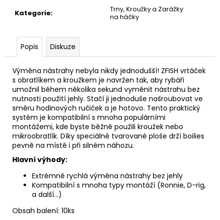
č
Trny, Kroužky a Zarážky
u
Kategorie
:
na háčky
j
e
m
Popis
Diskuze
e
Výměna nástrahy nebyla nikdy jednodušší! ZFISH vrtáček
s obratlíkem a kroužkem je navržen tak, aby rybáři
KAPKA
umožnil během několika sekund vyměnit nástrahu bez
PRO
nutnosti použití jehly. Stačí ji jednoduše našroubovat ve
DALEKÉ
směru hodinových ručiček a je hotovo. Tento praktický
HODY
systém je kompatibilní s mnoha populárními
29
montážemi, kde byste běžně použili kroužek nebo
Kč
mikroobratlík. Díky speciálně tvarované ploše drží boilies
pevně na místě i při silném náhozu.
Hlavní výhody:
Extrémně rychlá výměna nástrahy bez jehly
Kompatibilní s mnoha typy montáží (Ronnie, D-rig,
a další…)
Obsah balení: 10ks