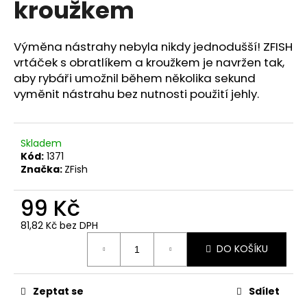
kroužkem
a
j
Výměna nástrahy nebyla nikdy jednodušší! ZFISH
í
vrtáček s obratlíkem a kroužkem je navržen tak,
t
aby rybáři umožnil během několika sekund
?
vyměnit nástrahu bez nutnosti použití jehly.
Skladem
Kód:
1371
HLEDAT
Značka:
ZFish
99 Kč
D
81,82 Kč bez DPH
o
Měrná
p
DO KOŠÍKU
cena:
o
r
Zeptat se
Sdílet
u