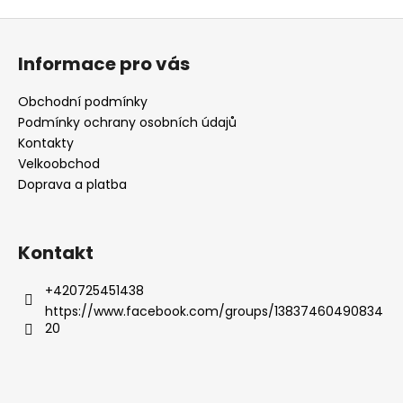
Z
á
Informace pro vás
p
a
Obchodní podmínky
t
Podmínky ochrany osobních údajů
í
Kontakty
Velkoobchod
Doprava a platba
Kontakt
+420725451438
https://www.facebook.com/groups/13837460490834
20