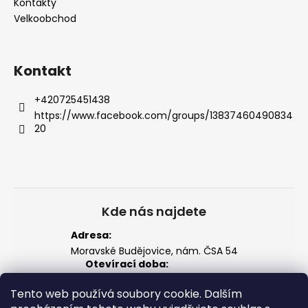
í
Kontakty
Velkoobchod
Kontakt
+420725451438
https://www.facebook.com/groups/13837460490834
20
Kde nás najdete
Adresa:
Moravské Budějovice, nám. ČSA 54
Otevírací doba:
Po–Pá: 14:00 – 18:00
Tento web používá soubory cookie. Dalším
So: 8:00 – 12:00
Zobrazit na mapě