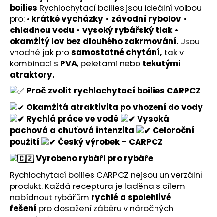
č
boilies
Rychlochytací boilies jsou ideální volbou
u
pro: •
krátké vycházky • závodní rybolov •
j
chladnou vodu • vysoký rybářský tlak •
e
okamžitý lov bez dlouhého zakrmování.
Jsou
m
vhodné jak pro
samostatné chytání,
tak v
e
kombinaci s
PVA
, peletami nebo
tekutými
atraktory.
Proč zvolit rychlochytací boilies CARPCZ
Okamžitá atraktivita po vhození do vody
Rychlá práce ve vodě
Vysoká
pachová a chuťová intenzita
Celoroční
použití
Český výrobek – CARPCZ
Vyrobeno rybáři pro rybáře
Rychlochytací boilies CARPCZ nejsou univerzální
produkt. Každá receptura je laděna s cílem
nabídnout rybářům
rychlé a spolehlivé
řešení
pro dosažení záběru v náročných