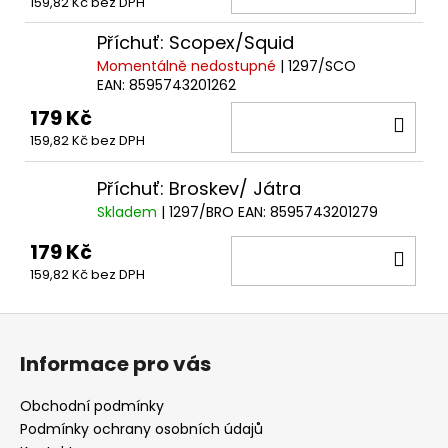
159,82 Kč bez DPH
KOŠ
Příchuť: Scopex/Squid
Momentálně nedostupné
| 1297/SCO
EAN:
8595743201262
179 Kč
DO
159,82 Kč bez DPH
KOŠ
Příchuť: Broskev/ Játra
Skladem
| 1297/BRO
EAN:
8595743201279
179 Kč
DO
159,82 Kč bez DPH
KOŠ
Z
á
Informace pro vás
p
a
Obchodní podmínky
t
Podmínky ochrany osobních údajů