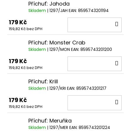
Příchuť: Jahoda
Skladem
| 1297/JAH
EAN:
8595743201194
179 Kč
DO
159,82 Kč bez DPH
KOŠ
Příchuť: Monster Crab
Skladem
| 1297/MON
EAN:
8595743201200
179 Kč
DO
159,82 Kč bez DPH
KOŠ
Příchuť: Krill
Skladem
| 1297/KRI
EAN:
8595743201217
179 Kč
DO
159,82 Kč bez DPH
KOŠ
Příchuť: Meruňka
Skladem
| 1297/MER
EAN:
8595743201224