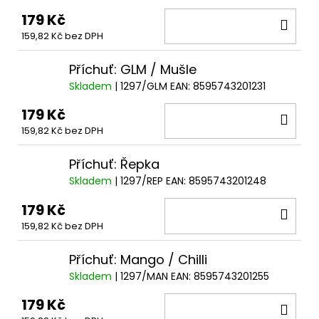
179 Kč
DO
159,82 Kč bez DPH
KOŠ
Příchuť: GLM / Mušle
Skladem
| 1297/GLM
EAN:
8595743201231
179 Kč
DO
159,82 Kč bez DPH
KOŠ
Příchuť: Řepka
Skladem
| 1297/REP
EAN:
8595743201248
179 Kč
DO
159,82 Kč bez DPH
KOŠ
Příchuť: Mango / Chilli
Skladem
| 1297/MAN
EAN:
8595743201255
179 Kč
DO