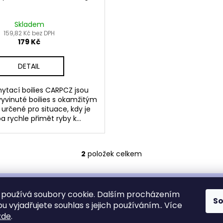
Skladem
159,82 Kč bez DPH
179 Kč
DETAIL
ytací boilies CARPCZ jsou
vyvinuté boilies s okamžitým
určené pro situace, kdy je
a rychle přimět ryby k...
2
položek celkem
O
v
l
á
používá soubory cookie. Dalším procházením
S
d
 vyjadřujete souhlas s jejich používáním.. Více
a
zde
.