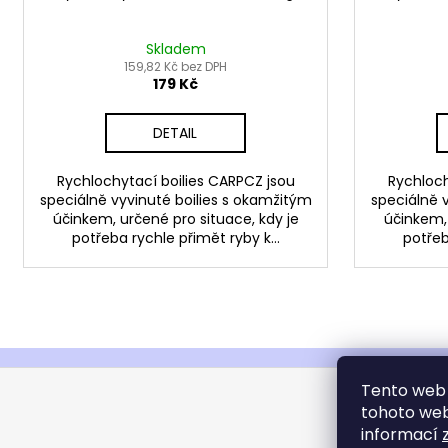
k
t
ů
Skladem
159,82 Kč bez DPH
179 Kč
DETAIL
Rychlochytací boilies CARPCZ jsou
Rychloch
speciálně vyvinuté boilies s okamžitým
speciálně 
účinkem, určené pro situace, kdy je
účinkem, 
potřeba rychle přimět ryby k...
potřeb
Z
Tento web 
á
tohoto webu
p
informací