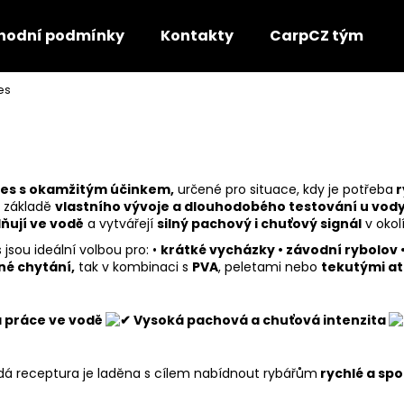
hodní podmínky
Kontakty
CarpCZ tým
es
Co potřebujete najít?
HLEDAT
lies s okamžitým účinkem,
určené pro situace, kdy je potřeba
r
a základě
vlastního vývoje a dlouhodobého testování u vody
ňují ve vodě
a vytvářejí
silný pachový i chuťový signál
v okol
Doporučujeme
 jsou ideální volbou pro: •
krátké vycházky • závodní rybolov •
é chytání,
tak v kombinaci s
PVA
, peletami nebo
tekutými at
 práce ve vodě
Vysoká pachová a chuťová intenzita
ždá receptura je laděna s cílem nabídnout rybářům
rychlé a spo