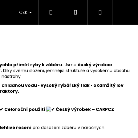
Hledat
Přihlášení
Nákupní
Velkoobchod
CZK
košík
ychle přimět ryby k záběru.
Jsme
český výrobce
.
Díky svému složení, jemnější struktuře a vysokému obsahu
í nástrahy.
 chladnou vodu • vysoký rybářský tlak • okamžitý lov
raktory.
Celoroční použití
Český výrobek – CARPCZ
lehlivé řešení
pro dosažení záběru v náročných