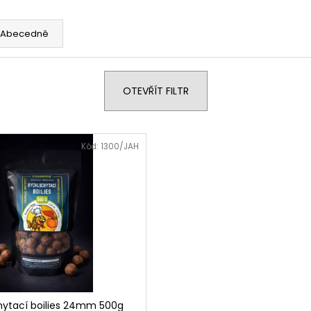
Abecedně
OTEVŘÍT FILTR
Kód:
1300/JAH
hytací boilies 24mm 500g