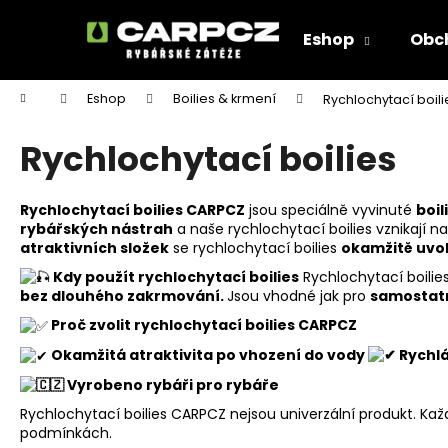
K
Přejít
na
o
Eshop
Obc
obsah
Zpět
Zpět
š
do
do
í
Domů
Eshop
Boilies & krmení
Rychlochytací boili
k
obchodu
obchodu
Rychlochytací boilies
Rychlochytací boilies CARPCZ
jsou speciálně vyvinuté
boi
rybářských nástrah
a naše rychlochytací boilies vznikají n
atraktivních složek
se rychlochytací boilies
okamžitě uvol
Kdy použít rychlochytací boilies
Rychlochytací boilies
bez dlouhého zakrmování.
Jsou vhodné jak pro
samostatn
Proč zvolit rychlochytací boilies CARPCZ
Okamžitá atraktivita po vhození do vody
Rychlá
Vyrobeno rybáři pro rybáře
Rychlochytací boilies CARPCZ nejsou univerzální produkt. Ka
podmínkách.