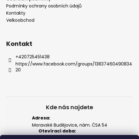
t
Podmínky ochrany osobních údajů
í
Kontakty
Velkoobchod
Kontakt
+420725451438
https://www.facebook.com/groups/13837460490834
20
Kde nás najdete
Adresa:
Moravské Budějovice, nám. ČSA 54
Otevírací doba:
Po–Pá: 14:00 – 18:00