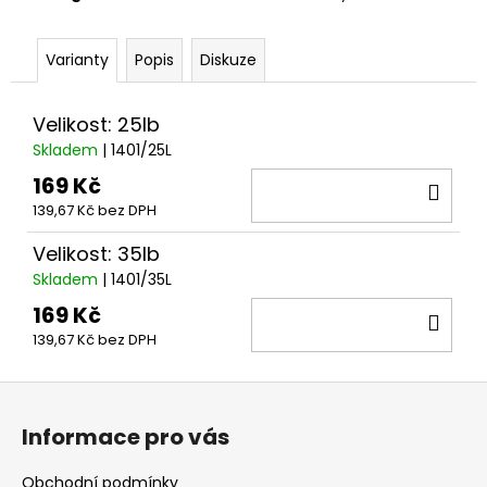
č
u
j
Varianty
Popis
Diskuze
e
m
e
Velikost: 25lb
Skladem
| 1401/25L
169 Kč
DO
SLZA
S
139,67 Kč bez DPH
KOŠ
OBRATLIKEM
Velikost: 35lb
29
Kč
Skladem
| 1401/35L
169 Kč
DO
139,67 Kč bez DPH
KOŠ
Z
á
Informace pro vás
p
a
Obchodní podmínky