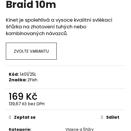
Braid 10m
a
j
Kinet je spolehlivá a vysoce kvalitní svlékací
í
šňůrka na zhotovení tuhých nebo
t
kombinovaných návazců.
?
ZVOLTE VARIANTU
HLEDAT
Kód:
1401/25L
Značka:
ZFish
D
169 Kč
o
139,67 Kč bez DPH
p
Měrná
o
cena:
Zeptat se
Sdílet
r
u
Kategorie
:
Vlasce a Šňůry