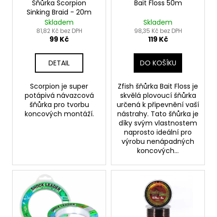
ů
č
o
Šňůrka Scorpion
Bait Floss 50m
u
Sinking Braid - 20m
d
j
Skladem
Skladem
u
81,82 Kč bez DPH
98,35 Kč bez DPH
e
99 Kč
119 Kč
k
m
t
e
DETAIL
DO KOŠÍKU
ů
KAPKA
Scorpion je super
Zfish šňůrka Bait Floss je
PRO
potápivá návazcová
skvělá plovoucí šňůrka
DALEKÉ
šňůrka pro tvorbu
určená k připevnění vaší
HODY
koncových montáží.
nástrahy. Tato šňůrka je
29
díky svým vlastnostem
Kč
naprosto ideální pro
výrobu nenápadných
koncových...