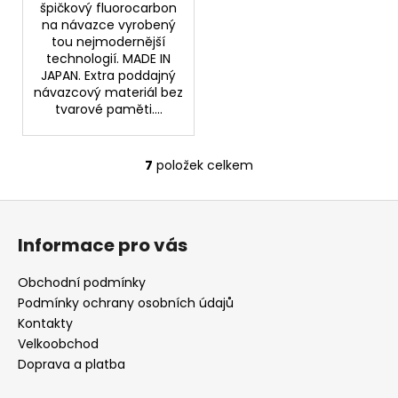
špičkový fluorocarbon
na návazce vyrobený
tou nejmodernější
technologií. MADE IN
JAPAN. Extra poddajný
návazcový materiál bez
tvarové paměti....
7
položek celkem
O
v
Z
l
á
á
Informace pro vás
d
p
a
a
Obchodní podmínky
c
t
Podmínky ochrany osobních údajů
í
í
Kontakty
p
Velkoobchod
r
Doprava a platba
v
k