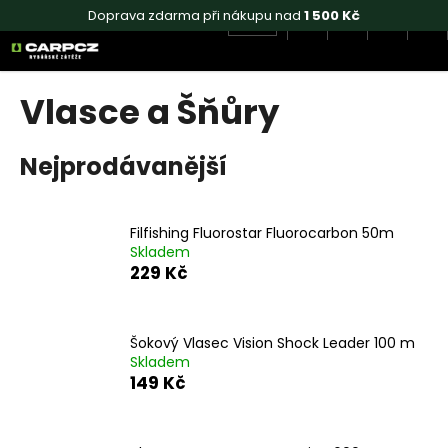
K
Hledat
Náku
M
Přihlášen
Doprava zdarma při nákupu nad
1 500 Kč
CZK
o
Přejít
Zpět
Zpět
košík
š
na
obsah
í
Vlasce a Šňůry
C
k
o
p
Nejprodávanější
o
t
ř
Filfishing Fluorostar Fluorocarbon 50m
Skladem
e
229 Kč
b
u
j
Šokový Vlasec Vision Shock Leader 100 m
Skladem
e
149 Kč
t
e
n