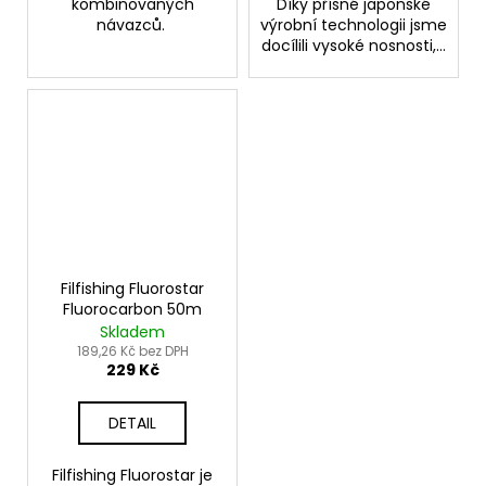
kombinovaných
Díky přísné japonské
návazců.
výrobní technologii jsme
docílili vysoké nosnosti,...
Filfishing Fluorostar
Fluorocarbon 50m
Skladem
189,26 Kč bez DPH
229 Kč
DETAIL
Filfishing Fluorostar je