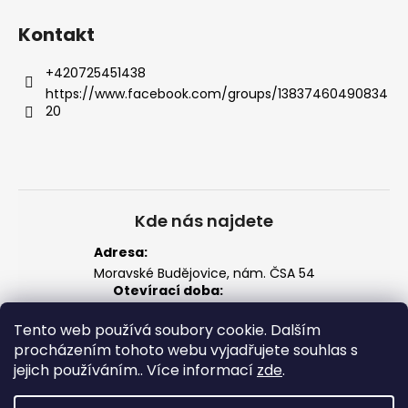
y
v
Kontakt
ý
p
+420725451438
i
https://www.facebook.com/groups/13837460490834
s
20
u
Kde nás najdete
Adresa:
Moravské Budějovice, nám. ČSA 54
Otevírací doba:
Po–Pá: 14:00 – 18:00
So: 8:00 – 12:00
Tento web používá soubory cookie. Dalším
Zobrazit na mapě
procházením tohoto webu vyjadřujete souhlas s
jejich používáním.. Více informací
zde
.