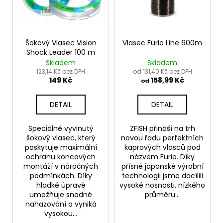
Šokový Vlasec Vision
Vlasec Furio Line 600m
Shock Leader 100 m
Skladem
Skladem
123,14 Kč bez DPH
od 131,40 Kč bez DPH
149 Kč
158,99 Kč
od
DETAIL
DETAIL
Speciálně vyvinutý
ZFISH přináší na trh
šokový vlasec, který
novou řadu perfektních
poskytuje maximální
kaprových vlasců pod
ochranu koncových
názvem Furio. Díky
montáží v náročných
přísné japonské výrobní
podmínkách. Díky
technologii jsme docílili
hladké úpravě
vysoké nosnosti, nízkého
umožňuje snadné
průměru...
nahazování a vyniká
vysokou...