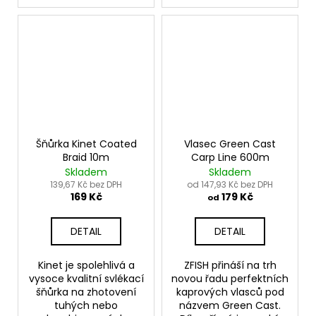
Šňůrka Kinet Coated
Vlasec Green Cast
Braid 10m
Carp Line 600m
Skladem
Skladem
139,67 Kč bez DPH
od 147,93 Kč bez DPH
169 Kč
179 Kč
od
DETAIL
DETAIL
Kinet je spolehlivá a
ZFISH přináší na trh
vysoce kvalitní svlékací
novou řadu perfektních
šňůrka na zhotovení
kaprových vlasců pod
tuhých nebo
názvem Green Cast.