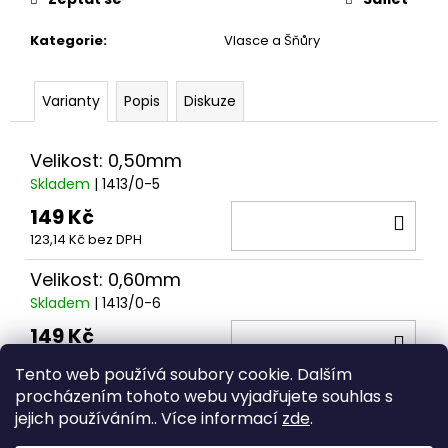
č
u
Kategorie
:
Vlasce a Šňůry
j
e
m
Varianty
Popis
Diskuze
e
Velikost: 0,50mm
Skladem
| 1413/0-5
149 Kč
DO
123,14 Kč bez DPH
KOŠ
Velikost: 0,60mm
Skladem
| 1413/0-6
149 Kč
DO
123,14 Kč bez DPH
KOŠ
Tento web používá soubory cookie. Dalším
procházením tohoto webu vyjadřujete souhlas s
Z
jejich používáním.. Více informací
zde
.
á