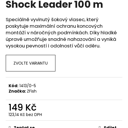
Shock Leader 100 m
a
j
Speciálně vyvinutý šokový vlasec, který
í
poskytuje maximální ochranu koncových
t
montáží v náročných podmínkách. Díky hladké
?
úpravě umožňuje snadné nahazování a vyniká
vysokou pevností i odolností vůči oděru.
ZVOLTE VARIANTU
HLEDAT
Kód:
1413/0-5
D
Značka:
ZFish
o
p
149 Kč
o
123,14 Kč bez DPH
r
Měrná
u
cena:
Zeptat se
Sdílet